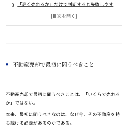
「高く売れるか」だけで判断すると失敗しやす
い理由
持ち続けることにもコストとリスクがある
資本効率から見た保有・売却判断
相続・承継の視点で売却を考える
売却資金の再投資先まで考える
売る・持つ・活用するを比較する5つの視点
不動産売却で最初に問うべきこと
まとめ：売却は出口ではなく資産戦略の再設計
である
ご相談・お問い合わせ
不動産売却で最初に問うべきことは、「いくらで売れる
か」ではない。
本来、最初に問うべきなのは、なぜ今、その不動産を持
ち続ける必要があるのかである。