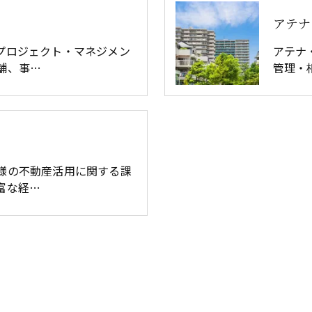
アテナ
プロジェクト・マネジメン
アテナ
舗、事…
管理・
様の不動産活用に関する課
富な経…