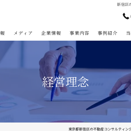
新宿区
情報
メディア
企業情報
事業内容
事例紹介
アテナ・パートナーズの強み
プロジェクト・マネジメント事
代表挨拶
不動産コンサルティング事業
経営理念
経営理念
不動産事業
不動産投資助言業務
建築事業
地主様・資産家向けサービス
東京都新宿区の不動産コンサルティン