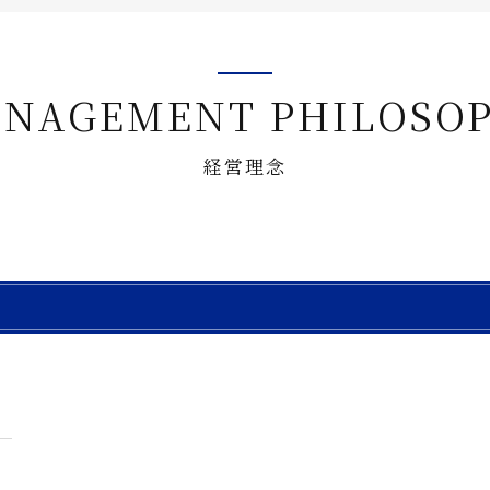
企業オーナー・創業社長向けサ
不動産投資家向けサービス
NAGEMENT PHILOSO
ビルオーナー向け
経営理念
)