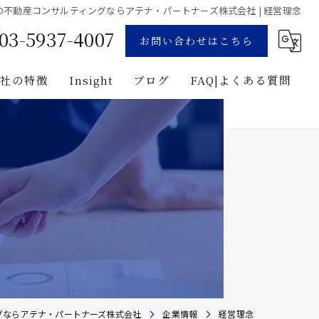
の不動産コンサルティングならアテナ・パートナーズ株式会社 | 経営理念
03-5937-4007
お問い合わせはこちら
当社の特徴
Insight
ブログ
FAQ|よくある質問
業
コンサルティング
用地募集
企画
プロジェクト・マネジメント
投資
建築
グならアテナ・パートナーズ株式会社
企業情報
経営理念