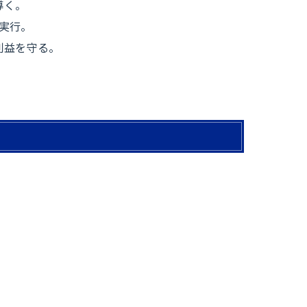
導く。
実行。
利益を守る。
。