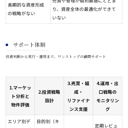
売買や管理が個別最適にとどま
長期的な資産形成
り、資産全体の最適化ができて
の戦略がない
いない
サポート体制
投資判断から実行・運用まで、ワンストップの顧問サポート
3.売買・組
4.運用・出
1.マーケッ
2.投資戦略
成・
口戦略の
ト分析と
設計
リファイナ
モニタリン
物件評価
ンス支援
グ
エリア別デ
目的別（キ
定期レビュ