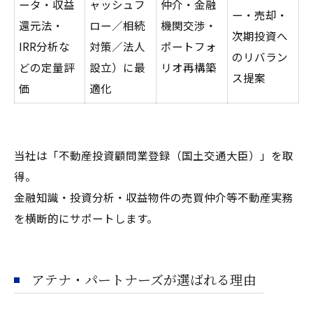
ータ・収益
ャッシュフ
仲介・金融
ー・売却・
還元法・
ロー／相続
機関交渉・
次期投資へ
IRR分析な
対策／法人
ポートフォ
のリバラン
どの定量評
設立）に最
リオ再構築
ス提案
価
適化
当社は「不動産投資顧問業登録（国土交通大臣）」を取
得。
金融知識・投資分析・収益物件の売買仲介等不動産実務
を横断的にサポートします。
アテナ・パートナーズが選ばれる理由