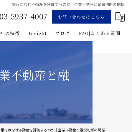
銀行はなぜ不動産を評価するのか｜企業不動産と融資判断の関係
03-5937-4007
お問い合わせはこちら
当社の特徴
Insight
ブログ
FAQ|よくある質問
業
コンサルティング
用地募集
企画
業不動産と融
プロジェクト・マネジメント
投資
建築
銀行はなぜ不動産を評価するのか｜企業不動産と融資判断の関係