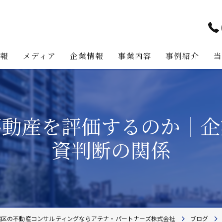
情報
メディア
企業情報
事業内容
事例紹介
アテナ・パートナーズの強み
プロジェクト・マネジメント事
代表挨拶
不動産コンサルティング事業
不動産を評価するのか｜企
経営理念
不動産事業
資判断の関係
不動産投資助言業務
建築事業
地主様・資産家向けサービス
宿区の不動産コンサルティングならアテナ・パートナーズ株式会社
ブログ