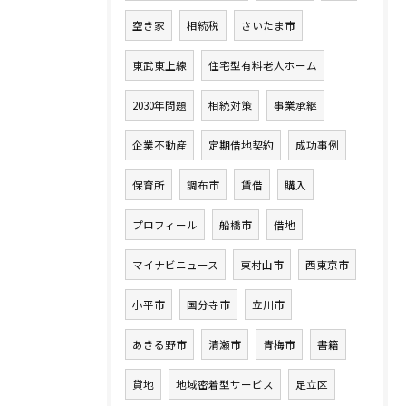
空き家
相続税
さいたま市
東武東上線
住宅型有料老人ホーム
2030年問題
相続対策
事業承継
企業不動産
定期借地契約
成功事例
保育所
調布市
賃借
購入
プロフィール
船橋市
借地
マイナビニュース
東村山市
西東京市
小平市
国分寺市
立川市
あきる野市
清瀬市
青梅市
書籍
貸地
地域密着型サービス
足立区