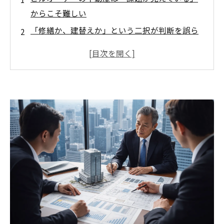
からこそ難しい
「修繕か、建替えか」という二択が判断を誤ら
せる
ビルオーナー不動産における「事業」と「資
産」の二重性
「今は回っている」が最大の落とし穴
ビルオーナーに必要なのは「全体像の再設計」
IRES(Integrated Real Estate Strategy)によるビ
ルオーナー不動産の統合的把握
判断できる状態をつくることの重要性
まとめ
次回予告
IRES(Integrated Real Estate Strategy)に関する