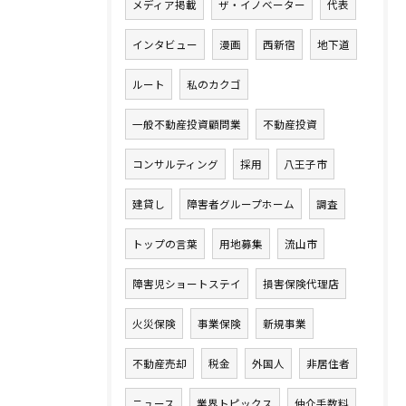
メディア掲載
ザ・イノベーター
代表
インタビュー
漫画
西新宿
地下道
ルート
私のカクゴ
一般不動産投資顧問業
不動産投資
コンサルティング
採用
八王子市
建貸し
障害者グループホーム
調査
トップの言葉
用地募集
流山市
障害児ショートステイ
損害保険代理店
火災保険
事業保険
新規事業
不動産売却
税金
外国人
非居住者
ニュース
業界トピックス
仲介手数料