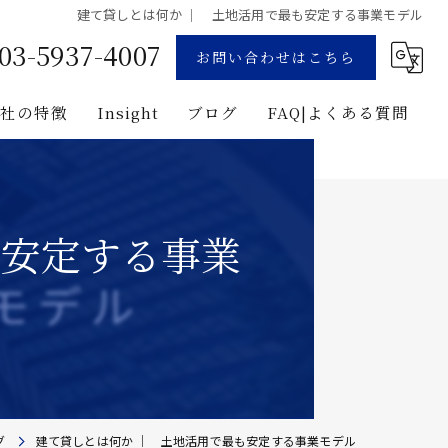
建て貸しとは何か ｜ 土地活用で最も安定する事業モデル
03-5937-4007
お問い合わせはこちら
当社の特徴
Insight
ブログ
FAQ|よくある質問
業
コンサルティング
用地募集
企画
も安定する事業
プロジェクト・マネジメント
投資
建築
グ
建て貸しとは何か ｜ 土地活用で最も安定する事業モデル