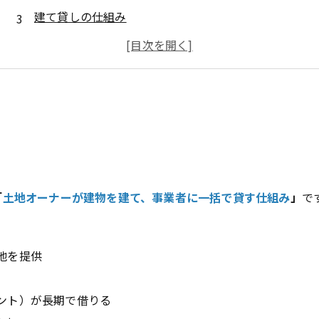
建て貸しの仕組み
なぜ建て貸しは安定するのか
他の土地活用との違い
建て貸しのリスク
向いている土地
CRE戦略との関係
まとめ
「
土地オーナーが建物を建て、事業者に一括で貸す仕組み
」
で
地を提供
ント）が長期で借りる