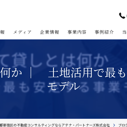
情報
メディア
企業情報
事業内容
事例紹介
アテナ・パートナーズの強み
プロジェクト・マネジメント事
代表挨拶
不動産コンサルティング事業
何か ｜ 土地活用で最
経営理念
不動産事業
モデル
不動産投資助言業務
建築事業
地主様・資産家向けサービス
都新宿区の不動産コンサルティングならアテナ・パートナーズ株式会社
ブロ