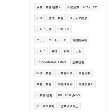
収益不動産 組換え
不動産ポートフォリオ
ROA
遊休不動産
メディア出演
テレビ出演
HISTORY
アテナ・パートナーズ
佐嘉田英樹
テレビ
雑誌
新聞
出版
Corporate Real Estate
企業経営
相続不動産
不動産相続
資産分割
共有不動産
自社株評価
介護事務所
不動産 経営
IRES Intelligence
投下資本戦略
企業価値向上