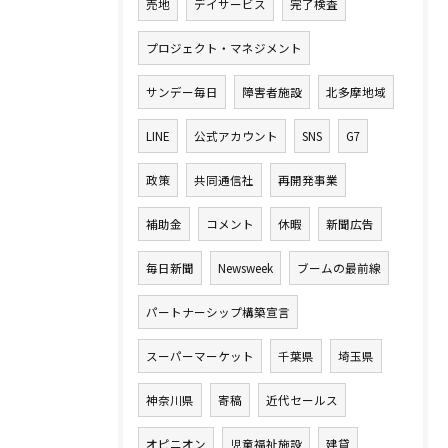
売地
デイサービス
完了検査
プロジェクト・マネジメント
サンデー毎日
障害者施設
北多摩地域
LINE
公式アカウント
SNS
G7
政策
共同通信社
再開発事業
補助金
コメント
休暇
新聞広告
毎日新聞
Newsweek
ブームの最前線
パートナーシップ構築宣言
スーパーマーケット
千葉県
埼玉県
神奈川県
寄稿
近代セールス
オピニオン
児童福祉施設
建貸