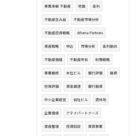
事業承継 不動産
地価
金利
不動産含み益
不動産市場分析
不動産投資戦略
Athena Partners
資産戦略
申込
市場分析
金利動向
不動産価格
不動産所有
財務戦略
事業継続
本社ビル
銀行評価
融資
担保評価
資金調達
銀行融資
中小企業経営
自社ビル
遊休地
企業価値
アテナパートナーズ
資産整理
投資回収
賃貸事業