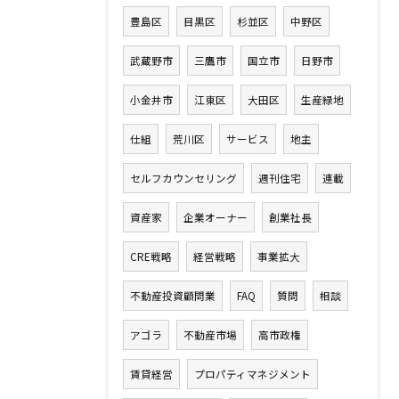
豊島区
目黒区
杉並区
中野区
武蔵野市
三鷹市
国立市
日野市
小金井市
江東区
大田区
生産緑地
仕組
荒川区
サービス
地主
セルフカウンセリング
週刊住宅
連載
資産家
企業オーナー
創業社長
CRE戦略
経営戦略
事業拡大
不動産投資顧問業
FAQ
質問
相談
アゴラ
不動産市場
高市政権
賃貸経営
プロパティマネジメント