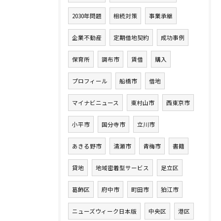
2030年問題
相続対策
事業承継
企業不動産
定期借地契約
成功事例
保育所
調布市
賃借
購入
プロフィール
船橋市
借地
マイナビニュース
東村山市
西東京市
小平市
国分寺市
立川市
あきる野市
清瀬市
青梅市
書籍
貸地
地域密着型サービス
足立区
葛飾区
府中市
町田市
狛江市
ニューズウィーク日本版
中央区
港区