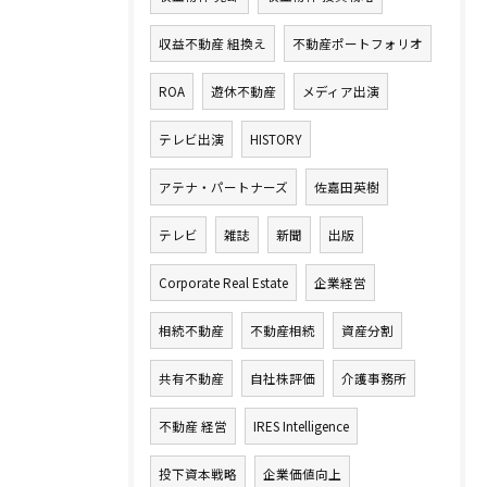
収益不動産 組換え
不動産ポートフォリオ
ROA
遊休不動産
メディア出演
テレビ出演
HISTORY
アテナ・パートナーズ
佐嘉田英樹
テレビ
雑誌
新聞
出版
Corporate Real Estate
企業経営
相続不動産
不動産相続
資産分割
共有不動産
自社株評価
介護事務所
不動産 経営
IRES Intelligence
投下資本戦略
企業価値向上