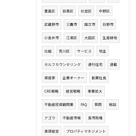
豊島区
目黒区
杉並区
中野区
武蔵野市
三鷹市
国立市
日野市
小金井市
江東区
大田区
生産緑地
仕組
荒川区
サービス
地主
セルフカウンセリング
週刊住宅
連載
資産家
企業オーナー
創業社長
CRE戦略
経営戦略
事業拡大
不動産投資顧問業
FAQ
質問
相談
アゴラ
不動産市場
高市政権
賃貸経営
プロパティマネジメント