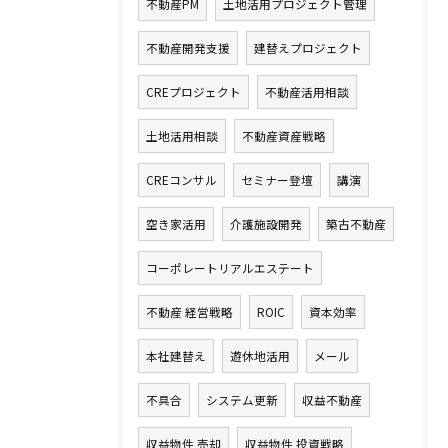
不動産PM
土地活用プロジェクト管理
不動産開発支援
建替えプロジェクト
CREプロジェクト
不動産活用相談
土地活用相談
不動産資産戦略
CREコンサル
セミナー登壇
講演
空き家活用
介護施設開発
築古不動産
コーポレートリアルエステート
不動産 経営戦略
ROIC
資本効率
本社建替え
遊休地活用
メール
不具合
システム更新
収益不動産
収益物件 売却
収益物件 投資戦略