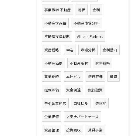
事業承継 不動産
地価
金利
不動産含み益
不動産市場分析
不動産投資戦略
Athena Partners
資産戦略
申込
市場分析
金利動向
不動産価格
不動産所有
財務戦略
事業継続
本社ビル
銀行評価
融資
担保評価
資金調達
銀行融資
中小企業経営
自社ビル
遊休地
企業価値
アテナパートナーズ
資産整理
投資回収
賃貸事業