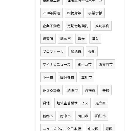
東武東上線
住宅型有料老人ホーム
2030年問題
相続対策
事業承継
企業不動産
定期借地契約
成功事例
保育所
調布市
賃借
購入
プロフィール
船橋市
借地
マイナビニュース
東村山市
西東京市
小平市
国分寺市
立川市
あきる野市
清瀬市
青梅市
書籍
貸地
地域密着型サービス
足立区
葛飾区
府中市
町田市
狛江市
ニューズウィーク日本版
中央区
港区