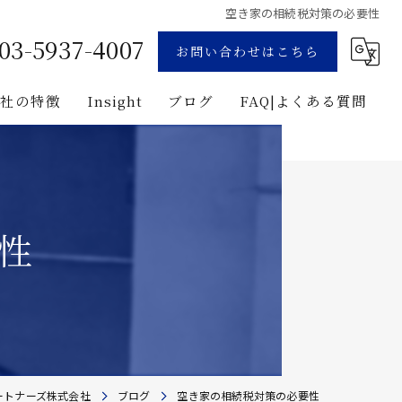
空き家の相続税対策の必要性
03-5937-4007
お問い合わせはこちら
当社の特徴
Insight
ブログ
FAQ|よくある質問
業
コンサルティング
用地募集
企画
性
プロジェクト・マネジメント
投資
建築
ートナーズ株式会社
ブログ
空き家の相続税対策の必要性