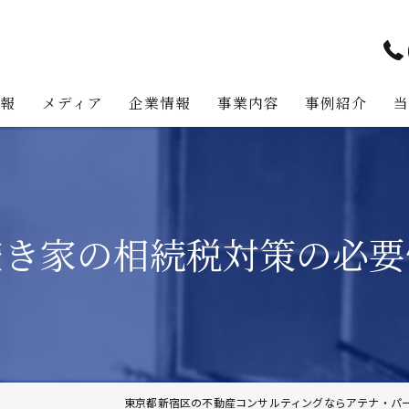
情報
メディア
企業情報
事業内容
事例紹介
アテナ・パートナーズの強み
プロジェクト・マネジメント事
代表挨拶
不動産コンサルティング事業
空き家の相続税対策の必要
経営理念
不動産事業
不動産投資助言業務
建築事業
地主様・資産家向けサービス
東京都新宿区の不動産コンサルティングならアテナ・パ