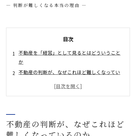
― 判断が難しくなる本当の理由 ―
目次
不動産を「経営」として見るとはどういうこと
か
不動産の判断が、なぜこれほど難しくなってい
るのか
不動産は、持っているだけで経営に影響を与え
ている
なぜ不動産は「専門家任せ」になりやすいのか
不動産を「経営」として見る、という考え方
不動産の判断が、なぜこれほど
「正解探し」が、かえって判断を止めてしまう
難しくなっているのか