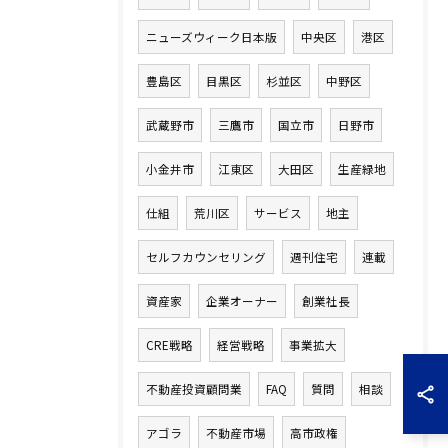
ニューズウィーク日本版
中央区
港区
豊島区
目黒区
杉並区
中野区
武蔵野市
三鷹市
国立市
日野市
小金井市
江東区
大田区
生産緑地
仕組
荒川区
サービス
地主
セルフカウンセリング
週刊住宅
連載
資産家
企業オーナー
創業社長
CRE戦略
経営戦略
事業拡大
不動産投資顧問業
FAQ
質問
相談
アゴラ
不動産市場
高市政権