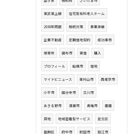
空き家
相続税
さいたま市
東武東上線
住宅型有料老人ホーム
2030年問題
相続対策
事業承継
企業不動産
定期借地契約
成功事例
保育所
調布市
賃借
購入
プロフィール
船橋市
借地
マイナビニュース
東村山市
西東京市
小平市
国分寺市
立川市
あきる野市
清瀬市
青梅市
書籍
貸地
地域密着型サービス
足立区
葛飾区
府中市
町田市
狛江市