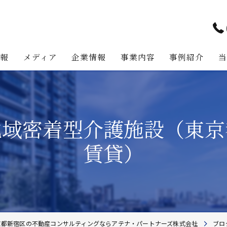
情報
メディア
企業情報
事業内容
事例紹介
アテナ・パートナーズの強み
プロジェクト・マネジメント事
代表挨拶
不動産コンサルティング事業
地域密着型介護施設（東
経営理念
不動産事業
賃貸）
不動産投資助言業務
建築事業
地主様・資産家向けサービス
京都新宿区の不動産コンサルティングならアテナ・パートナーズ株式会社
ブロ