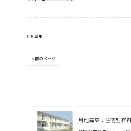
---------------------------------------------------------
用地募集
< 前のページ