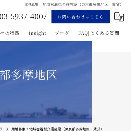
用地募集：地域密着型介護施設（東京都多摩地区 賃貸）
03-5937-4007
お問い合わせはこちら
当社の特徴
Insight
ブログ
FAQ|よくある質問
業
コンサルティング
用地募集
企画
京都多摩地区
プロジェクト・マネジメント
投資
建築
グ
用地募集：地域密着型介護施設（東京都多摩地区 賃貸）