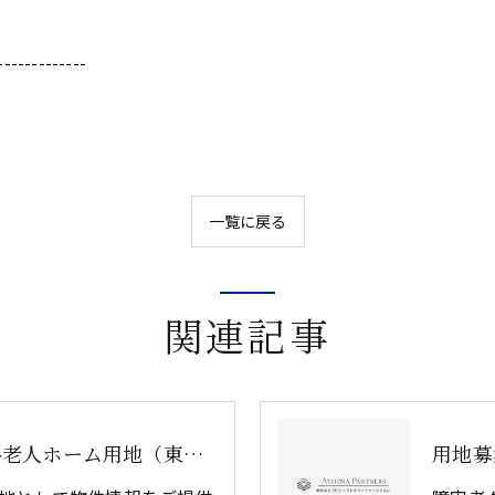
-------------
一覧に戻る
関連記事
用地募集：住宅型有料老人ホーム用地（東京都多摩地区 売買）