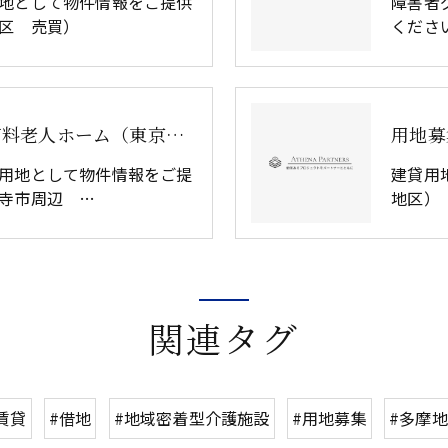
地として物件情報をご提供
障害者
区 売買）
くださ
用地募集：介護付き有料老人ホーム（東京都国分寺市・国立市・立川市・三鷹市・調布市）（購入・賃借）
用地として物件情報をご提
建貸用
寺市周辺 …
地区）
関連タグ
賃貸
#借地
#地域密着型介護施設
#用地募集
#多摩