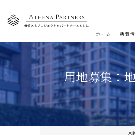
ホーム
新着
用地募集：
東