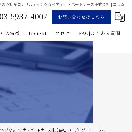
区の不動産コンサルティングならアテナ・パートナーズ株式会社 | コラム
03-5937-4007
お問い合わせはこちら
当社の特徴
Insight
ブログ
FAQ|よくある質問
業
コンサルティング
用地募集
企画
プロジェクト・マネジメント
投資
建築
ィングならアテナ・パートナーズ株式会社
ブログ
コラム