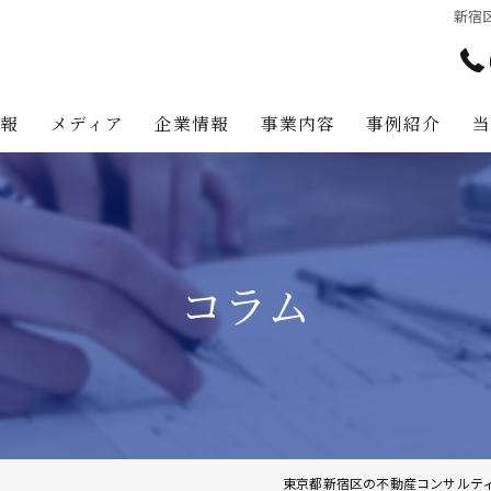
新宿
情報
メディア
企業情報
事業内容
事例紹介
アテナ・パートナーズの強み
プロジェクト・マネジメント事
代表挨拶
不動産コンサルティング事業
コラム
経営理念
不動産事業
不動産投資助言業務
建築事業
地主様・資産家向けサービス
東京都新宿区の不動産コンサルテ