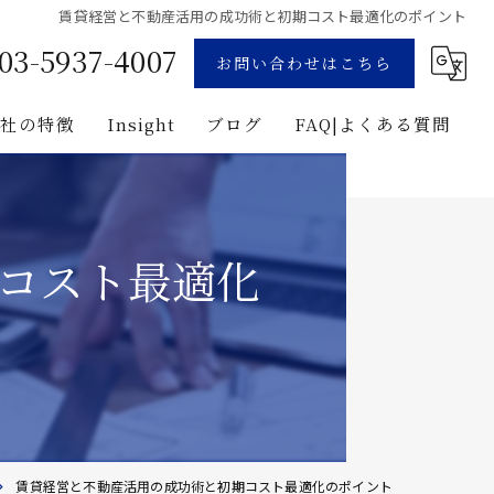
賃貸経営と不動産活用の成功術と初期コスト最適化のポイント
03-5937-4007
お問い合わせはこちら
当社の特徴
Insight
ブログ
FAQ|よくある質問
業
コンサルティング
用地募集
企画
コスト最適化
プロジェクト・マネジメント
投資
建築
賃貸経営と不動産活用の成功術と初期コスト最適化のポイント