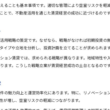
不動産活用で初期コストを抑える工夫
えることも基本事項です。適切な管理により空室リスクを軽減
賃貸経営の初期コスト抑制と不動産活用術
ことで、不動産活用を通じた賃貸経営の成功に近づけるので
不動産活用で賃貸経営の投資効率を向上
賃貸経営における不動産活用と費用最適化
ら
初期費用を下げる不動産活用のヒント
活用戦略の策定です。なぜなら、戦略がなければ初期投資の無
不動産活用で賃貸経営の初期負担を軽減
タイプや立地を分析し、投資計画を立てることが求められま
一戸建てVSマンション賃貸経営比較
ション賃貸では、求められる戦略が異なります。地域特性や入
不動産活用で比較する賃貸経営の形態選び
ります。こうした戦略立案が賃貸経営成功の土台となるので
賃貸経営の一戸建てとマンションの違い
不動産活用が左右する賃貸経営の収益性
訣
一戸建てとマンション賃貸経営の活用術
件の魅力向上と運営効率化にあります。特に、リノベーション
賃貸経営で選ぶ不動産活用の最適解とは
性が増し、空室リスクの軽減につながります。
リスク回避に役立つ賃貸経営の知恵