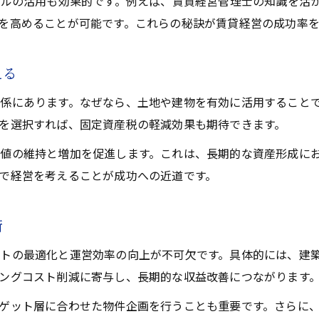
ルの活用も効果的です。例えば、賃貸経営管理士の知識を活
不動産活用で賃貸経営リスクを最小化する
を高めることが可能です。これらの秘訣が賃貸経営の成功率
賃貸経営の失敗例から学ぶ不動産活用術
リスクを抑える賃貸経営と不動産活用の要点
える
賃貸経営で重要な不動産活用のリスク対策
係にあります。なぜなら、土地や建物を有効に活用することで
不動産活用が導く賃貸経営のリスク回避策
を選択すれば、固定資産税の軽減効果も期待できます。
初期費用最適化から始める資産形成術
値の維持と増加を促進します。これは、長期的な資産形成にお
不動産活用で賃貸経営の資産形成を加速
で経営を考えることが成功への近道です。
賃貸経営の初期費用最適化と不動産活用術
不動産活用を活かした賃貸経営の資産戦略
術
資産形成に有効な賃貸経営と不動産活用法
トの最適化と運営効率の向上が不可欠です。具体的には、建築
賃貸経営で資産形成するための不動産活用
ングコスト削減に寄与し、長期的な収益改善につながります
ゲット層に合わせた物件企画を行うことも重要です。さらに、