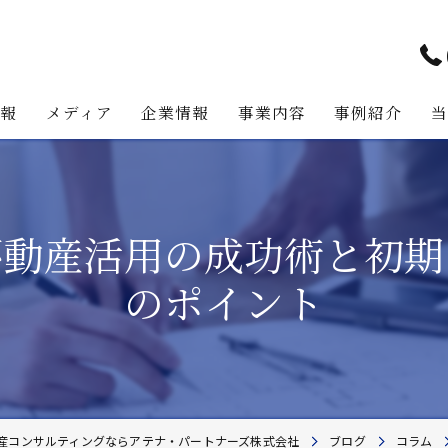
情報
メディア
企業情報
事業内容
事例紹介
アテナ・パートナーズの強み
プロジェクト・マネジメント事
代表挨拶
不動産コンサルティング事業
不動産活用の成功術と初期
経営理念
不動産事業
のポイント
不動産投資助言業務
建築事業
地主様・資産家向けサービス
産コンサルティングならアテナ・パートナーズ株式会社
ブログ
コラム