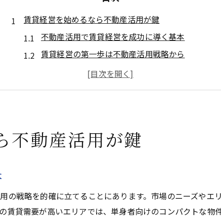
賃貸経営を始めるなら不動産活用が鍵
不動産活用で賃貸経営を成功に導く基本
賃貸経営の第一歩は不動産活用戦略から
賃貸経営で注目される不動産活用の秘訣
不動産活用と賃貸経営の相乗効果を考える
賃貸経営の収益力を高める不動産活用術
安定収入へ導く賃貸経営の極意とは
ら不動産活用が鍵
不動産活用で賃貸経営の収入安定化を実現
安定収入を得る賃貸経営の不動産活用法
本
賃貸経営に強みを生む不動産活用の実践例
不動産活用がもたらす賃貸経営の極意解説
用の戦略を的確に立てることにあります。市場のニーズやエリ
賃貸経営の安定収入は不動産活用が鍵
の賃貸需要が高いエリアでは、単身者向けのコンパクトな物