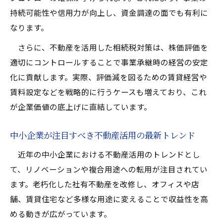
不動産活用による事業承継リスクの軽減策
持続可能性や信用力が向上し、資金調達の面でも有利に
株価対策としての不動産活用の実務ポイン
なります。
ト
さらに、不動産を活用した相続税対策は、株価評価を
相続税対策に役立つ不動産活用の知恵
適切にコントロールすることで事業承継時の経営の安定
不動産活用が相続税対策で注目される理由
化に貢献します。実際、評価減を図るための賃貸経営や
不動産活用による相続税評価額のコントロ
賃料設定などを戦略的に行うケースも増えており、これ
ール術
が企業価値の底上げに直結しています。
自社株評価と不動産活用の連動した対策法
中小企業が注目すべき不動産活用の最新トレンド
相続税負担軽減に役立つ不動産活用の実践
例
近年の中小企業における不動産活用のトレンドとし
て、リノベーションや複合用途への転用が注目されてい
不動産活用と3年ルールを意識した相続税対
ます。老朽化した社有不動産を改修し、オフィスや店
策
舗、賃貸住宅など多様な用途に変えることで収益性を高
安定収入の確保を実現する活用テクニック
める動きが広がっています。
不動産活用で安定収入を得る仕組みを解説