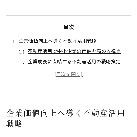
目次
企業価値向上へ導く不動産活用戦略
不動産活用で中小企業の価値を高める視点
企業成長に直結する不動産活用の戦略策定
法
不動産活用が企業価値に与える具体的な影
響とは
中小企業が注目すべき不動産活用の最新ト
レンド
企業価値向上へ導く不動産活用
ランキングに学ぶ不動産活用の成功事例分
戦略
析