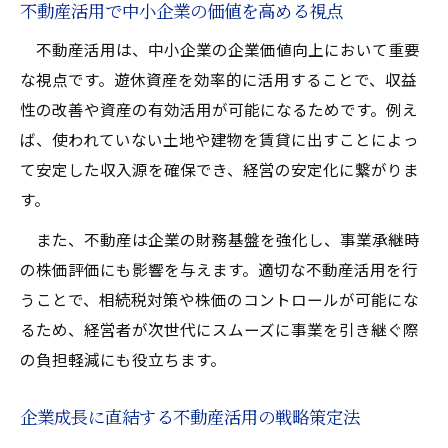
中小企業の成長に不可欠な不動産活用
不動産活用で中小企業の価値を高める視点
中小企業が不動産活用で成長を加速できる
不動産活用は、中小企業の企業価値向上において重要
理由
な視点です。遊休資産を効率的に活用することで、収益
不動産活用がもたらす収益と経営基盤の強
性の改善や資産の有効活用が可能になるためです。例え
化法
ば、使われていない土地や建物を賃貸に出すことによっ
て安定した収入源を確保でき、経営の安定化に繋がりま
事業拡大に役立つ不動産活用の具体的アプ
す。
ローチ
不動産活用中小企業が抱える課題と解決策
また、不動産は企業の財務基盤を強化し、事業承継時
を考察
の株価評価にも影響を与えます。適切な不動産活用を行
不動産活用一覧から選ぶ成長戦略のヒント
うことで、相続税対策や株価のコントロールが可能にな
るため、経営者が次世代にスムーズに事業を引き継ぐ際
収益化を目指すなら不動産活用が鍵
の負担軽減にも役立ちます。
不動産活用で安定した収益化を実現する方
法
企業成長に直結する不動産活用の戦略策定法
中小企業が取り組むべき不動産活用の収益