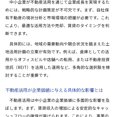
中小企業が不動産活用を通じて企業成長を実現するた
戦略
めには、戦略的な計画策定が不可欠です。まず、自社保
不動産活用による事業収入源の多角化ポイ
有不動産の現状分析と市場環境の把握が必要です。これ
ント
により、最適な活用方法や売却、賃貸のタイミングを判
収益性を高める不動産活用の実践的ステッ
断できます。
プ
具体的には、地域の需要動向や競合状況を踏まえた土
収益化の成功に導く不動産活用の選択肢を
地活用計画の立案が有効です。例えば、倉庫としての活
比較
用からオフィスビルや店舗への転用、または不動産投資
事業承継と不動産活用のポイント解説
信託（REIT）を活用した運用など、多角的な選択肢を検
不動産活用が事業承継を円滑にする理由と
討することが重要です。
は
事業承継における不動産活用の活かし方を
不動産活用が企業価値に与える具体的な影響とは
解説
不動産活用は中小企業の企業価値に多面的な影響を及
自社株評価と不動産活用の関係性を理解し
ぼします。まず、賃貸収入の増加による安定的なキャッ
よう
シュフローの確保が挙げられます。これにより、事業の