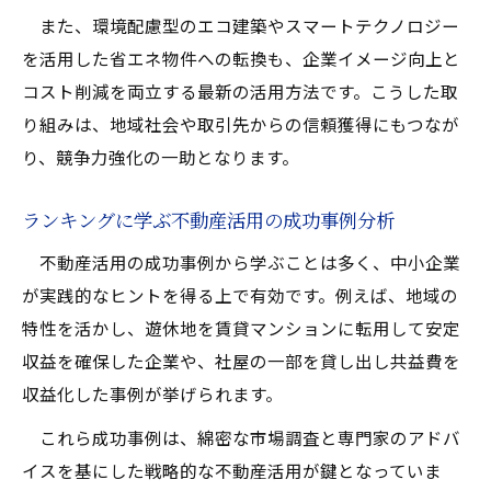
また、環境配慮型のエコ建築やスマートテクノロジー
中小企業に最適な不動産活用の収入モデル
を活用した省エネ物件への転換も、企業イメージ向上と
安定した資金繰りを支える不動産活用戦略
コスト削減を両立する最新の活用方法です。こうした取
複数収入源を確保するための不動産活用技
り組みは、地域社会や取引先からの信頼獲得にもつなが
術
り、競争力強化の一助となります。
企業成長を支える安定収入の不動産活用術
ランキングに学ぶ不動産活用の成功事例分析
不動産活用の成功事例から学ぶことは多く、中小企業
が実践的なヒントを得る上で有効です。例えば、地域の
特性を活かし、遊休地を賃貸マンションに転用して安定
収益を確保した企業や、社屋の一部を貸し出し共益費を
収益化した事例が挙げられます。
これら成功事例は、綿密な市場調査と専門家のアドバ
イスを基にした戦略的な不動産活用が鍵となっていま