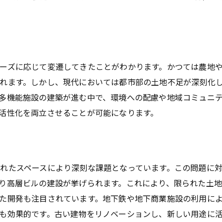
商業施設のデザインと消費者行動の関係
テクノロジーを活用した商業施設運営
賃貸経営がもたらす収益とリスク都心部での戦略
賃貸経営の収益性を高める方法
ーズに応じて変遷してきたことがわかります。かつては農地
リスクマネジメントとその実践
れます。しかし、現代においては都市部の土地不足が深刻化
賃貸物件のマーケティング戦略
多機能施設の建築が進む中で、環境への配慮や地域コミュニ
サブリース契約のメリットと注意点
活性化を両立させることが可能になります。
テナント管理のコツと実例
賃貸経営における法律と規制
土地活用におけるデメリットを克服する方法とは
れたスペースにより深刻な課題となっています。この問題に
高い初期投資を抑える手法
り高層ビルの建設が挙げられます。これにより、限られた土
法律的課題への対処法
た開発も注目されています。地下鉄や地下商業施設の利用に
も効果的です。古い建物をリノベーションし、新しい用途に
市場変動に対応する柔軟な戦略