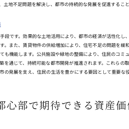
、土地不足問題を解決し、都市の持続的な発展を促進するこ
環境問題への配慮と対策
近隣住民との関係構築の重要性
果
資金調達の多様化とその利点
都市部での土地活用を成功に導くための実践的アドバイス
手段です。効果的な土地活用により、都市の経済が活性化し
す。また、賃貸物件の供給増加により、住宅不足の問題を緩
プロフェッショナルの活用
ても機能します。公共施設や緑地の整備により、住民のコミ
事前調査と計画の重要性
築を通じて、持続可能な都市開発が推進されます。これらの
土地利用の法的遵守事項
市の発展を支え、住民の生活を豊かにする要因として重要な
リスク評価と管理の手法
持続可能な土地活用の実践法
実績に基づく継続的な改善
都心部で期待できる資産価
土地活用の未来都心部での新たな可能性と展望
未来を見据えた土地活用の展望
テクノロジーが変える土地活用