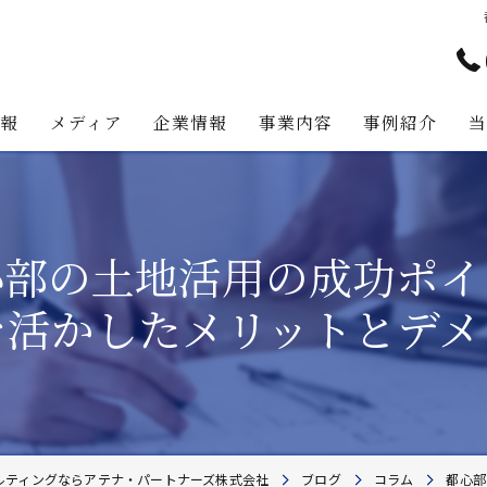
情報
メディア
企業情報
事業内容
事例紹介
アテナ・パートナーズの強み
プロジェクト・マネジメント事
代表挨拶
不動産コンサルティング事業
心部の土地活用の成功ポイ
経営理念
不動産事業
を活かしたメリットとデメ
不動産投資助言業務
建築事業
地主様・資産家向けサービス
ルティングならアテナ・パートナーズ株式会社
ブログ
コラム
都心部