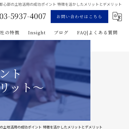
都心部の土地活用の成功ポイント 特徴を活かしたメリットとデメリット
03-5937-4007
お問い合わせはこちら
当社の特徴
Insight
ブログ
FAQ|よくある質問
業
コンサルティング
用地募集
企画
ント
プロジェクト・マネジメント
リット～
投資
建築
の土地活用の成功ポイント 特徴を活かしたメリットとデメリット