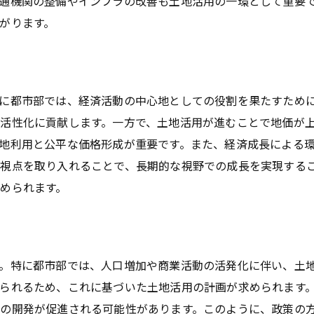
通機関の整備やインフラの改善も土地活用の一環として重要
土地活用がもたらす環境への貢献
がります。
都市部特有の土地活用方法その特徴と魅力を解説
高層ビル建設のメリットとデメリット
商業施設としての土地活用戦略
に都市部では、経済活動の中心地としての役割を果たすため
共用スペースの有効活用法
活性化に貢献します。一方で、土地活用が進むことで地価が
賃貸マンション経営の特徴
地利用と公平な価格形成が重要です。また、経済成長による
オフィスビルとしての活用の魅力
視点を取り入れることで、長期的な視野での成長を実現する
都市農園プロジェクトの可能性
められます。
商業施設活用の成功事例に学ぶ土地活用のポイント
成功した商業施設事例の特徴
テナント選びの重要性
。特に都市部では、人口増加や商業活動の活発化に伴い、土
集客率を上げるための工夫
られるため、これに基づいた土地活用の計画が求められます
地域ニーズへの対応戦略
の開発が促進される可能性があります。このように、政策の