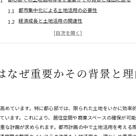
都市集中化による土地活用の必要性
経済成長と土地活用の関連性
都市開発政策が土地活用に与える影響
土地利用の歴史と現代の課題
都市部における土地不足とその対策
土地活用がもたらす社会的・経済的効果
はなぜ重要かその背景と理
土地活用のメリット都心部で期待できる資産価値の向上
資産価値向上のメカニズム
賃貸経営による安定収益の実現
商業施設利用による地域活性化
高めています。特に都心部では、限られた土地をいかに効率
税金対策としての土地活用の利点
ています。これにより、居住空間や商業スペースの確保が可能
重な計画が求められます。都市計画の中で土地活用を考える
インフラ整備と土地価値の相関関係