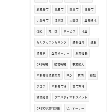
武蔵野市
三鷹市
国立市
日野市
小金井市
江東区
大田区
生産緑地
仕組
荒川区
サービス
地主
セルフカウンセリング
週刊住宅
連載
資産家
企業オーナー
創業社長
CRE戦略
経営戦略
事業拡大
不動産投資顧問業
FAQ
質問
相談
アゴラ
不動産市場
高市政権
賃貸経営
プロパティマネジメント
CRE90秒無料診断
ビルオーナー