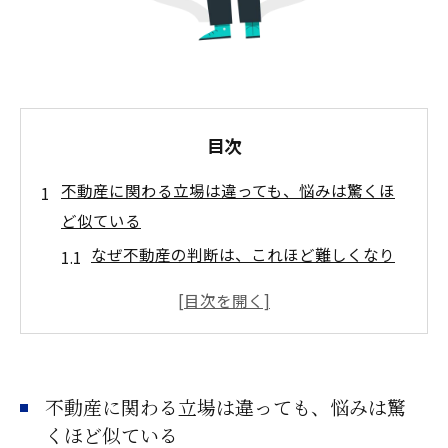
目次
不動産に関わる立場は違っても、悩みは驚くほ
ど似ている
なぜ不動産の判断は、これほど難しくなり
やすいのか
不動産を「経営」として捉えないことのリスク
IRES（Integrated Real Estate Strategy）という
考え方
不動産に関わる立場は違っても、悩みは驚
このブログで扱っていくテーマ
くほど似ている