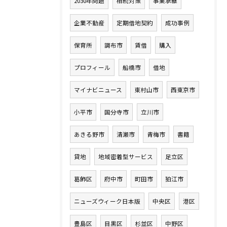
2030年問題
相続対策
事業承継
企業不動産
定期借地契約
成功事例
保育所
調布市
賃借
購入
プロフィール
船橋市
借地
マイナビニュース
東村山市
西東京市
小平市
国分寺市
立川市
あきる野市
清瀬市
青梅市
書籍
貸地
地域密着型サービス
足立区
葛飾区
府中市
町田市
狛江市
ニューズウィーク日本版
中央区
港区
豊島区
目黒区
杉並区
中野区