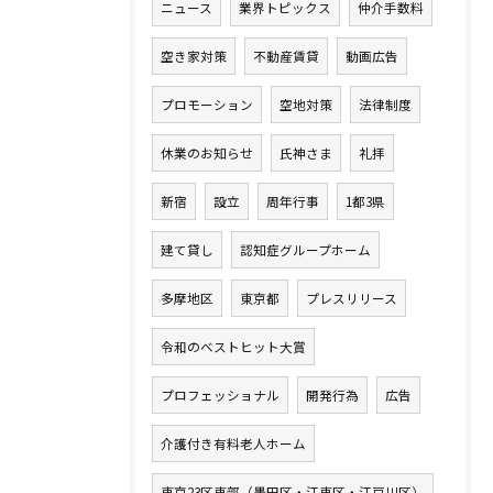
ニュース
業界トピックス
仲介手数料
空き家対策
不動産賃貸
動画広告
プロモーション
空地対策
法律制度
休業のお知らせ
氏神さま
礼拝
新宿
設立
周年行事
1都3県
建て貸し
認知症グループホーム
多摩地区
東京都
プレスリリース
令和のベストヒット大賞
プロフェッショナル
開発行為
広告
介護付き有料老人ホーム
東京23区東部（墨田区・江東区・江戸川区）