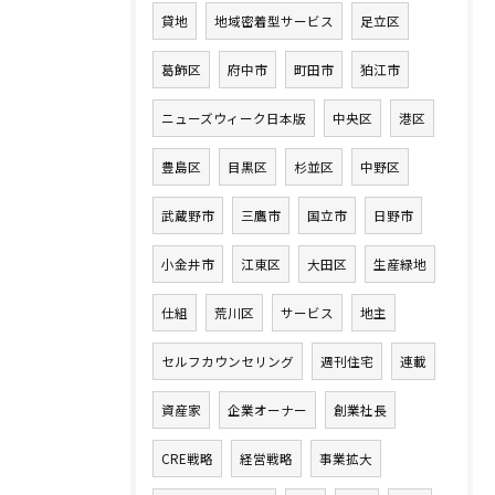
貸地
地域密着型サービス
足立区
葛飾区
府中市
町田市
狛江市
ニューズウィーク日本版
中央区
港区
豊島区
目黒区
杉並区
中野区
武蔵野市
三鷹市
国立市
日野市
小金井市
江東区
大田区
生産緑地
仕組
荒川区
サービス
地主
セルフカウンセリング
週刊住宅
連載
資産家
企業オーナー
創業社長
CRE戦略
経営戦略
事業拡大