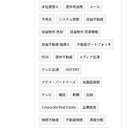
本社建替え
遊休地活用
メール
不具合
システム更新
収益不動産
収益物件 売却
収益物件 投資戦略
収益不動産 組換え
不動産ポートフォリオ
ROA
遊休不動産
メディア出演
テレビ出演
HISTORY
アテナ・パートナーズ
佐嘉田英樹
テレビ
雑誌
新聞
出版
Corporate Real Estate
企業経営
相続不動産
不動産相続
資産分割