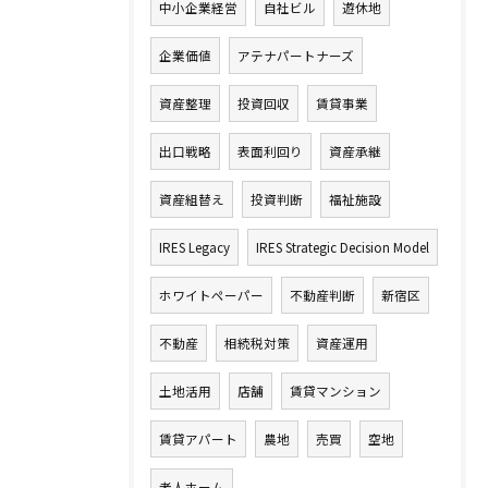
中小企業経営
自社ビル
遊休地
企業価値
アテナパートナーズ
資産整理
投資回収
賃貸事業
出口戦略
表面利回り
資産承継
資産組替え
投資判断
福祉施設
IRES Legacy
IRES Strategic Decision Model
ホワイトペーパー
不動産判断
新宿区
不動産
相続税対策
資産運用
土地活用
店舗
賃貸マンション
賃貸アパート
農地
売買
空地
老人ホーム