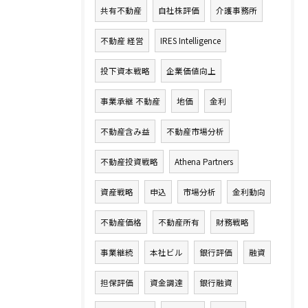
共有不動産
自社株評価
介護事務所
不動産 経営
IRES Intelligence
投下資本戦略
企業価値向上
事業承継 不動産
地価
金利
不動産含み益
不動産市場分析
不動産投資戦略
Athena Partners
資産戦略
申込
市場分析
金利動向
不動産価格
不動産所有
財務戦略
事業継続
本社ビル
銀行評価
融資
担保評価
資金調達
銀行融資