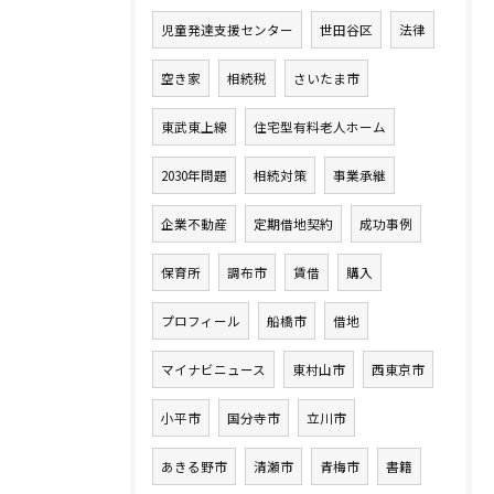
児童発達支援センター
世田谷区
法律
空き家
相続税
さいたま市
東武東上線
住宅型有料老人ホーム
2030年問題
相続対策
事業承継
企業不動産
定期借地契約
成功事例
保育所
調布市
賃借
購入
プロフィール
船橋市
借地
マイナビニュース
東村山市
西東京市
小平市
国分寺市
立川市
あきる野市
清瀬市
青梅市
書籍