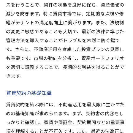
スを行うことで、物件の状態を良好に保ち、資産価値の
経済指標と不動産価格の関連性
減少を防ぎます。特に賃貸市場では、定期的な点検や修
季節ごとの市場動向の変化
繕がテナントの満足度向上に繋がります。また、法規制
人口動態が市場に与える影響
の変更に敏感であることも大切で、最新の法律に準じた
国際情勢の変化を考慮した戦略
管理方法を導入することがトラブルを未然に防ぐ鍵で
トラブルを避けるための賃貸契約の最新知識
す。さらに、不動産活用を考慮した投資プランの見直し
契約書の重要ポイント
も重要です。市場の動向を分析し、資産ポートフォリオ
を適切に調整することで、長期的な利益を得ることがで
トラブルを未然に防ぐための対策
きます。
保証人制度の見直し
契約更新時の注意点
賃貸契約の基礎知識
ペット可物件の契約条件
賃貸契約を結ぶ際には、不動産活用を最大限に生かすた
サブリース契約の落とし穴
めの基礎知識が求められます。まず、契約書の内容をし
不動産活用で資産形成を実現するための実践的
っかりと確認し、家賃や保証金、契約期間などの重要事
ノウハウ
項を理解することが不可欠です。また、最近の法改正に