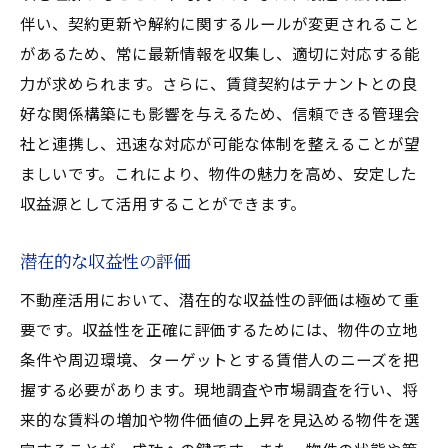
投資計画の立案と実行
伴い、契約更新や解約に関するルールが変更されること
リスク管理の基本
があるため、常に最新情報を収集し、適切に対応する能
資産ポートフォリオの多様化
力が求められます。さらに、賃貸契約はテナントとの良
好な関係構築にも影響を与えるため、信頼できる管理会
長期的な視点での資産運用
社と連携し、迅速な対応が可能な体制を整えることが望
ファイナンスオプションの選択
ましいです。これにより、物件の魅力を高め、安定した
成功事例から学ぶ不動産投資術
収益源として活用することができます。
潜在的な収益性の評価
不動産活用において、潜在的な収益性の評価は極めて重
要です。収益性を正確に評価するためには、物件の立地
条件や周辺環境、ターゲットとする賃借人のニーズを把
握する必要があります。現地調査や市場調査を行い、将
来的な賃料の増加や物件価値の上昇を見込める物件を選