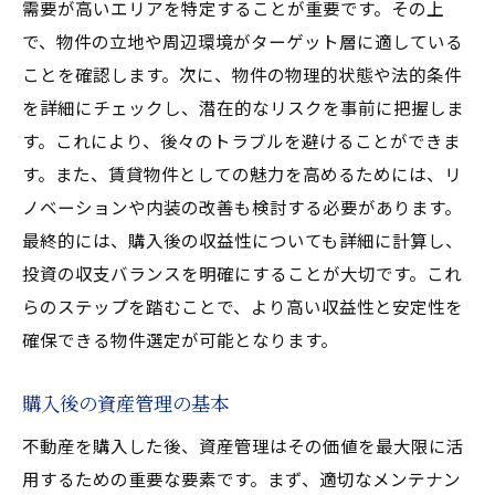
需要が高いエリアを特定することが重要です。その上
オンライン管理システムの導入
で、物件の立地や周辺環境がターゲット層に適している
長期入居者を確保する方法
ことを確認します。次に、物件の物理的状態や法的条件
を詳細にチェックし、潜在的なリスクを事前に把握しま
資産価値を高めるための不動産メンテナンスの
す。これにより、後々のトラブルを避けることができま
重要性
す。また、賃貸物件としての魅力を高めるためには、リ
定期的な点検の必要性
ノベーションや内装の改善も検討する必要があります。
プロのメンテナンス業者の選び方
最終的には、購入後の収益性についても詳細に計算し、
自然災害対策の実施
投資の収支バランスを明確にすることが大切です。これ
古い物件の魅力を維持する方法
らのステップを踏むことで、より高い収益性と安定性を
メンテナンス費用の予算化
確保できる物件選定が可能となります。
持続可能な資産価値の維持
購入後の資産管理の基本
不動産活用の成功を導く市場動向の把握方法
データ分析を活用した市場予測
不動産を購入した後、資産管理はその価値を最大限に活
用するための重要な要素です。まず、適切なメンテナン
地元の不動産エージェントとの連携