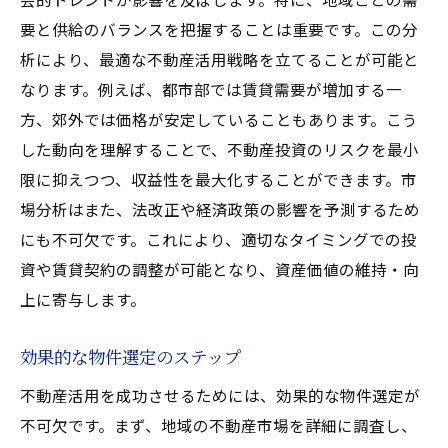
リモートワーク時代の物件選び
要と供給のバランスを把握することは重要です。この分
住みたい街ランキングの影響
析により、最適な不動産活用戦略を立てることが可能と
地域密着型サービスの導入
なります。例えば、都市部では賃貸需要が増加する一
不動産活用で差をつけるための法改正対応策
方、郊外では価格が安定していることもあります。こう
最新の法律改正に関する知識
した動向を理解することで、不動産投資のリスクを最小
改正による賃貸契約の変更点
限に抑えつつ、収益性を最大化することができます。市
場分析はまた、法改正や経済政策の影響を予測するため
税制改正への対応方法
にも不可欠です。これにより、適切なタイミングでの投
法改正がもたらす市場への影響
資や賃貸契約の調整が可能となり、資産価値の維持・向
魅力的な賃貸物件を提供するための不動産管理
上に寄与します。
術
入居者満足度を高める管理法
効果的な物件選定のステップ
メンテナンススケジュールの重要性
不動産活用を成功させるためには、効果的な物件選定が
リフォームで付加価値を高める
不可欠です。まず、地域の不動産市場を詳細に調査し、
緊急対応体制の整備