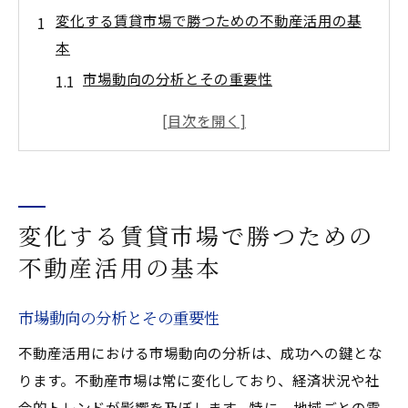
変化する賃貸市場で勝つための不動産活用の基
本
市場動向の分析とその重要性
効果的な物件選定のステップ
購入後の資産管理の基本
賃貸契約の基礎知識
潜在的な収益性の評価
変化する賃貸市場で勝つための
成功するための長期戦略の構築
不動産活用の基本
最新トレンドを押さえた不動産活用のポイント
とは
市場動向の分析とその重要性
テクノロジーの活用で差をつける
不動産活用における市場動向の分析は、成功への鍵とな
エコフレンドリーな物件の需要
ります。不動産市場は常に変化しており、経済状況や社
短期賃貸の新たな可能性
会的トレンドが影響を及ぼします。特に、地域ごとの需