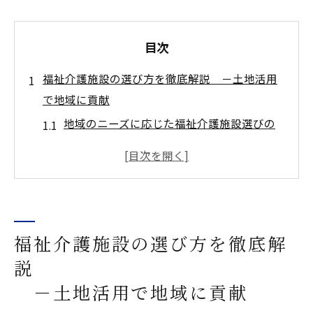
目次
福祉介護施設の選び方を徹底解説 －土地活用
で地域に貢献
地域のニーズに応じた福祉介護施設選びの
基本
土地活用で実現する効果的な福祉介護施設
選定法
福祉介護施設の選定における地域コミュニ
ティの役割
福祉介護施設の選び方を徹底解
土地活用に必要な福祉介護施設の設置基準
説
福祉介護施設の選び方と土地活用の相乗効
－土地活用で地域に貢献
果