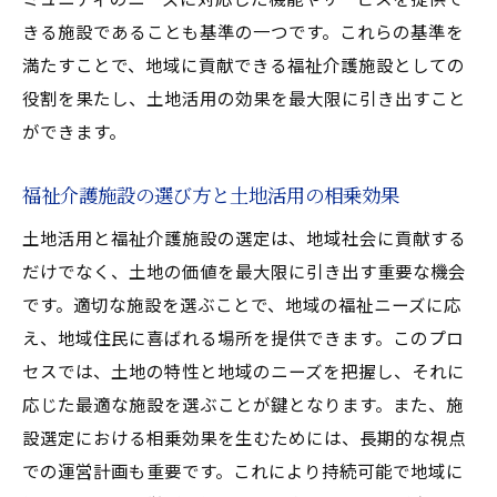
土地活用を通じた施設の長寿命化の秘訣
きる施設であることも基準の一つです。これらの基準を
施設環境と土地活用による利用者満足度向
満たすことで、地域に貢献できる福祉介護施設としての
上
役割を果たし、土地活用の効果を最大限に引き出すこと
地域密着型土地活用を通じた福祉介護施設の選
ができます。
び方
福祉介護施設の選び方と土地活用の相乗効果
地域密着型施設の土地活用ポイント
土地活用がもたらす地域密着型施設の利点
土地活用と福祉介護施設の選定は、地域社会に貢献する
地域コミュニティと連携する施設選びの要
だけでなく、土地の価値を最大限に引き出す重要な機会
点
です。適切な施設を選ぶことで、地域の福祉ニーズに応
え、地域住民に喜ばれる場所を提供できます。このプロ
土地活用による地域密着型施設の成功事例
セスでは、土地の特性と地域のニーズを把握し、それに
地域社会に受け入れられる施設設計の基本
応じた最適な施設を選ぶことが鍵となります。また、施
土地活用で実現する地域密着型福祉サービ
設選定における相乗効果を生むためには、長期的な視点
ス
での運営計画も重要です。これにより持続可能で地域に
土地活用から考える福祉介護施設の種類とその