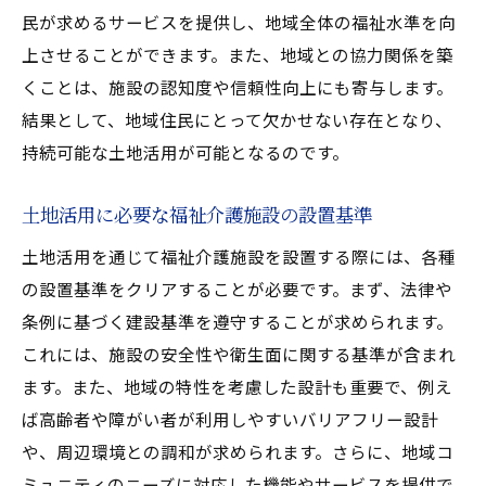
地域人口動態に基づく福祉介護施設の選定
民が求めるサービスを提供し、地域全体の福祉水準を向
交通アクセスを考慮した土地活用のアプロ
上させることができます。また、地域との協力関係を築
ーチ
くことは、施設の認知度や信頼性向上にも寄与します。
地域医療機関との連携を考えた施設選び
結果として、地域住民にとって欠かせない存在となり、
土地活用で実現する地域特性を活かした施
持続可能な土地活用が可能となるのです。
設
土地活用に必要な福祉介護施設の設置基準
土地活用で実現可能福祉介護施設の最適な形と
は
土地活用を通じて福祉介護施設を設置する際には、各種
土地活用で目指すべき最適な福祉介護施設
の設置基準をクリアすることが必要です。まず、法律や
の形
条例に基づく建設基準を遵守することが求められます。
これには、施設の安全性や衛生面に関する基準が含まれ
福祉介護施設の設計における土地活用の意
ます。また、地域の特性を考慮した設計も重要で、例え
義
ば高齢者や障がい者が利用しやすいバリアフリー設計
土地活用に基づく施設の最適化戦略
や、周辺環境との調和が求められます。さらに、地域コ
地域に根ざした土地活用型施設の特徴
ミュニティのニーズに対応した機能やサービスを提供で