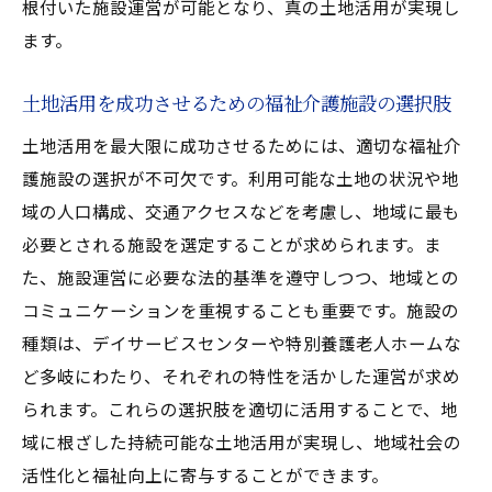
根付いた施設運営が可能となり、真の土地活用が実現し
魅力
ます。
土地活用で選ぶ特養ホームの魅力
デイサービス施設の土地活用における利点
土地活用を成功させるための福祉介護施設の選択肢
有料老人ホームの土地活用戦略
土地活用を最大限に成功させるためには、適切な福祉介
土地活用で可能なグループホームの特性
護施設の選択が不可欠です。利用可能な土地の状況や地
地域包括ケアを推進する土地活用型施設
域の人口構成、交通アクセスなどを考慮し、地域に最も
必要とされる施設を選定することが求められます。ま
福祉介護施設の種類と土地活用の相乗効果
た、施設運営に必要な法的基準を遵守しつつ、地域との
土地活用が鍵地域社会に根付く福祉介護施設の
コミュニケーションを重視することも重要です。施設の
特長
種類は、デイサービスセンターや特別養護老人ホームな
土地活用を基にした地域密着型福祉介護施
ど多岐にわたり、それぞれの特性を活かした運営が求め
設
られます。これらの選択肢を適切に活用することで、地
地域社会に根付く施設の土地活用戦略
域に根ざした持続可能な土地活用が実現し、地域社会の
福祉介護施設における土地活用の重要性
活性化と福祉向上に寄与することができます。