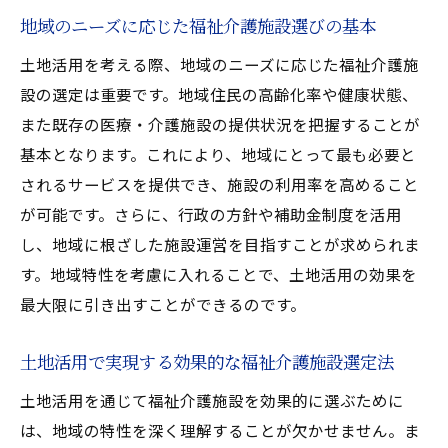
土地活用を成功させるための福祉介護施設
地域のニーズに応じた福祉介護施設選びの基本
の選択肢
土地活用を考える際、地域のニーズに応じた福祉介護施
土地活用がもたらす福祉介護施設の特長と地域
設の選定は重要です。地域住民の高齢化率や健康状態、
社会のニーズ
また既存の医療・介護施設の提供状況を把握することが
土地活用で実現する地域密着型施設の特長
基本となります。これにより、地域にとって最も必要と
地域社会のニーズに応じた施設設計のポイ
されるサービスを提供でき、施設の利用率を高めること
ント
が可能です。さらに、行政の方針や補助金制度を活用
し、地域に根ざした施設運営を目指すことが求められま
福祉介護施設が地域にもたらす具体的な利
す。地域特性を考慮に入れることで、土地活用の効果を
点
最大限に引き出すことができるのです。
土地活用による地域社会への貢献事例
福祉介護施設の特長と土地活用による地域
土地活用で実現する効果的な福祉介護施設選定法
活性化
土地活用を通じて福祉介護施設を効果的に選ぶために
地域ニーズに応える土地活用と施設運営
は、地域の特性を深く理解することが欠かせません。ま
福祉介護施設の種類別土地活用による選定ポイ