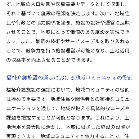
ず、地域の人口動態や医療需要をデータとして収集し、
ント
それに基づいて施設の種類を決定します。次に、地域住
特別養護老人ホームの土地活用と選定基準
民や行政との協力関係を築き、施設の設計や運営に反映
デイサービス施設の土地活用における選定
させることで、地域にとって価値のある施設を実現でき
要素
ます。また、最新の技術やサービスモデルを取り入れる
住宅型有料老人ホームに適した土地活用法
ことで、競争力を持つ施設運営が可能となり、土地活用
グループホームの土地活用ポイント
の収益率を向上させることができます。
地域包括ケアシステムと土地活用の関連性
福祉介護施設の選定における地域コミュニティの役割
各種施設における土地活用の選択肢
福祉介護施設の選定において、地域コミュニティの役割
土地活用を活かした福祉介護施設選び地域特性
は極めて重要です。地域住民や関係者との密接なコミュ
を考慮する
ニケーションを通じて、地域が抱える具体的なニーズや
地域特性を活かした土地活用の基本
課題を把握することが可能となります。これにより、土
土地活用における地域特性と施設選びの関
地活用を最大限に活かし、地域に根ざした施設の設置が
係
実現できます。地域コミュニティと協力することで、住