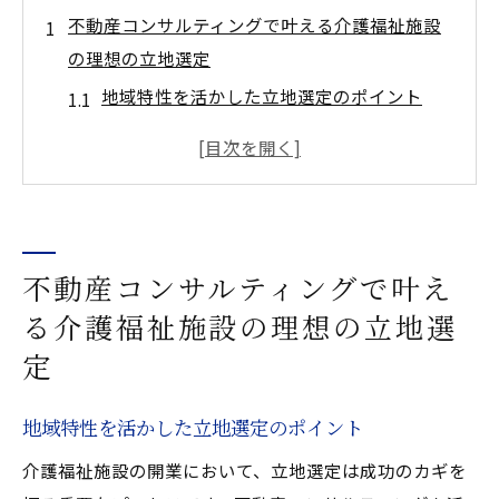
不動産コンサルティングで叶える介護福祉施設
の理想の立地選定
地域特性を活かした立地選定のポイント
市場データを駆使した理想的な土地選び
介護施設に求められるインフラ条件とは
法的規制をクリアするための立地戦略
地域住民との関係構築がもたらすメリット
不動産コンサルティングで叶え
不動産コンサルタントの専門知識を活用す
る介護福祉施設の理想の立地選
る
成功する介護施設開業の鍵は不動産コンサルテ
定
ィングにあり
地域特性を活かした立地選定のポイント
不動産コンサルティングが開業初期戦略に
与える影響
介護福祉施設の開業において、立地選定は成功のカギを