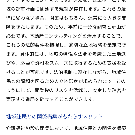
開業後の運営サポートによる長期的成功
域の都市計画に関連する規制が存在します。これらの法
地域特性を考慮した独自の戦略立案
律に従わない場合、開業はもちろん、運営にも大きな支
不動産コンサルティングの最新技術活用法
障をきたします。そのため、事前に十分な調査と計画が
不動産コンサルティングで確実な介護施設開業
必要です。不動産コンサルティングを活用することで、
を実現する方法
これらの法的要件を把握し、適切な立地戦略を策定でき
事業計画策定における不動産コンサルの役
ます。具体的には、地域の特性や法令を考慮した土地選
割
びや、必要な許可をスムーズに取得するための支援を受
施設設計と不動産選定の統合的アプローチ
けることが可能です。法的規制に遵守しながら、地域住
民との調和を図るための立地選定が求められます。この
プロジェクトマネジメントの重要性
ようにして、開業後のリスクを低減し、安定した運営を
リスク回避と法的サポートの提供方法
実現する道筋を確立することができます。
持続可能なビジネスモデルの構築
不動産コンサルティングによる施設価値向
地域住民との関係構築がもたらすメリット
上
介護福祉施設の開業において、地域住民との関係を構築
介護施設の立地選びに不動産コンサルティング