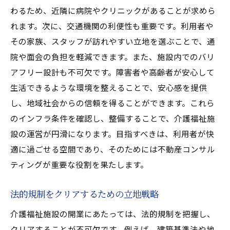
わるため、近隣に病院やクリニックがあることが求めら
初期相談からプロジェクト完了までの流れ
れます。次に、交通機関の利便性も重要です。利用者や
開業に向けた資金計画とその管理のポイン
その家族、スタッフが訪れやすい立地を選ぶことで、通
ト
院や面会の負担を軽減できます。また、施設内でのバリ
スタッフ採用とトレーニングの計画
アフリー設計も不可欠です。障害者や高齢者が安心して
オペレーション効率化を目指した施設設計
生活できるような環境を整えることで、安心感を提供
法令遵守を確実にするためのサポート
し、地域社会からの信頼を得ることができます。これら
施設運営開始後のフォローアップ支援
のインフラ条件を確認し、整備することで、介護福祉施
介護施設開業成功の秘訣は不動産コンサルティ
設の運営が円滑になります。目指すべきは、利用者が快
ングの専門性に
適に過ごせる空間であり、そのためには不動産コンサル
ティングが重要な役割を果たします。
多様な専門家によるチームアプローチの利
点
法的規制をクリアするための立地戦略
プロのコンサルティングが与える信頼性
介護福祉施設の開業にあたっては、法的規制を把握し、
不動産選定におけるリスクとその軽減策
クリアすることが不可欠です。例えば、建築基準法や地