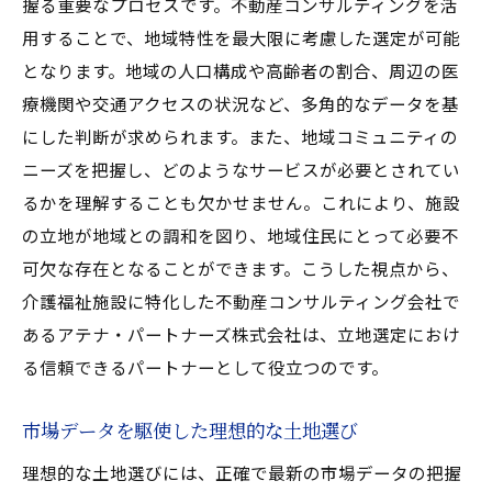
市場動向を読み解くプロの視点
握る重要なプロセスです。不動産コンサルティングを活
用することで、地域特性を最大限に考慮した選定が可能
リスク管理と不動産選定の重要性
となります。地域の人口構成や高齢者の割合、周辺の医
開業を成功に導くための資金計画
療機関や交通アクセスの状況など、多角的なデータを基
コンプライアンス重視の開業プロセス
にした判断が求められます。また、地域コミュニティの
不動産コンサルティングが可能にする迅速
ニーズを把握し、どのようなサービスが必要とされてい
な開業
るかを理解することも欠かせません。これにより、施設
不動産コンサルティングを活用した介護施設の
の立地が地域との調和を図り、地域住民にとって必要不
開業戦略とは
可欠な存在となることができます。こうした視点から、
ビジネスモデル構築の初期段階での重要性
介護福祉施設に特化した不動産コンサルティング会社で
不動産市場のトレンドを取り入れた戦略
あるアテナ・パートナーズ株式会社は、立地選定におけ
地域需要分析によるターゲティングの精度
る信頼できるパートナーとして役立つのです。
向上
市場データを駆使した理想的な土地選び
競合分析を元にした差別化戦略
理想的な土地選びには、正確で最新の市場データの把握
効率的な資産運用を可能にするソリューシ