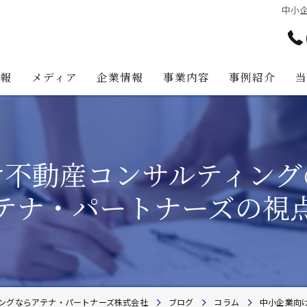
中小
情報
メディア
企業情報
事業内容
事例紹介
アテナ・パートナーズの強み
プロジェクト・マネジメント事
代表挨拶
不動産コンサルティング事業
け不動産コンサルティング
経営理念
不動産事業
テナ・パートナーズの視
不動産投資助言業務
建築事業
地主様・資産家向けサービス
ングならアテナ・パートナーズ株式会社
ブログ
コラム
中小企業向