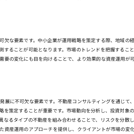
競争力を高めるための施策
クライアントニーズに応じた革新的な提案
中小企業が不動産コンサルティングで得られる持続可能な成
持続可能な投資戦略の特徴
可欠な要素です。中小企業が運用戦略を策定する際、地域の
長期的な視点での成長実現
測することが可能となります。市場のトレンドを把握するこ
環境に配慮した不動産戦略
需要の変化にも目を向けることで、より効果的な資産運用が
市場の変化に強い企業体質の構築
財務的安定性の確保
持続可能な成長に向けたステップ
アテナ・パートナーズの不動産コンサルティング活用法
発展に不可欠な要素です。不動産コンサルティングを通じて
アテナ・パートナーズのサポート体制
略を策定することが重要です。市場動向を分析し、投資対象
効果的な投資計画の提供
異なるタイプの不動産を組み合わせることで、リスクを分散
た資産運用のアプローチを提供し、クライアントが市場の変
クライアント満足度を高める手法