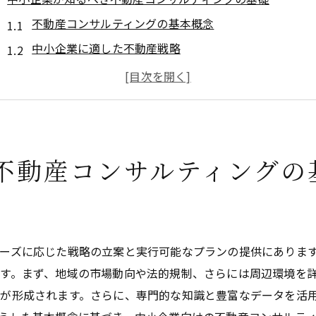
不動産コンサルティングの基本概念
中小企業に適した不動産戦略
活用方法の選定基準
市場分析の重要性
資産運用の基本戦略
リスク管理の基礎知識
不動産コンサルティングの
不動産コンサルティングで中小企業が成功する理由
中小企業が抱える不動産の課題
カスタマイズされたコンサルティングの効果
専門知識がもたらす競争優位性
ーズに応じた戦略の立案と実行可能なプランの提供にありま
データに基づく意思決定の重要性
す。まず、地域の市場動向や法的規制、さらには周辺環境を
が形成されます。さらに、専門的な知識と豊富なデータを活
適切なパートナーシップの構築