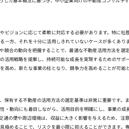
うした基本概念に基づき、中小企業向けの不動産コンサルテ
成功事例から学ぶ成長戦略
アテナ・パートナーズの新しい不動産コンサルティング戦略
最新の市場トレンドを取り入れた戦略
個別ニーズに応じたサービス設計
やビジョンに応じて柔軟に対応する必要があります。特に社
る一方、それを十分に活用しきれていないケースが多くあり
長期的な投資関係の構築
や競合の動向を把握することで、最適な不動産活用方法を選
データドリブンなアプローチの活用
の活用戦略を提案し、持続可能な成長を実現するためのサポ
持続可能な成長を支えるサポート
を高め、新たな事業の柱となり、競争力を高めることが可能
クライアントとの信頼関係の重視
不動産コンサルティングで中小企業の成長を加速する方法
成長を促進する投資手法
、保有する不動産の活用方法の選定基準は非常に重要です。
不動産資産の最適化
特性・動向にも着目しながら、活用目的を明確にし、事業の成
市場チャンスを活かした戦略
交通の便や周辺環境は、収益に大きく影響を与えるため、注
財務管理の改善による成長
見極めることで、リスクを最小限に抑えることができます。