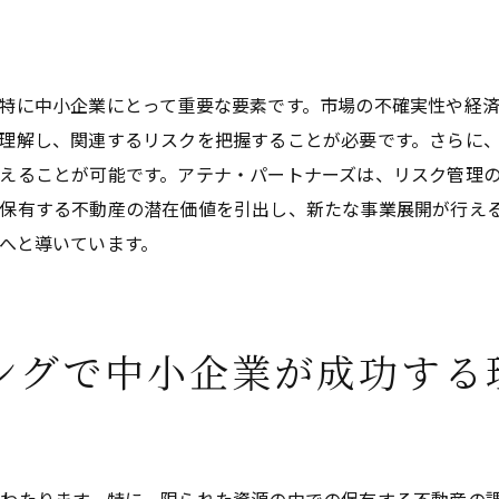
市場動向に応じた柔軟な対応
プロフェッショナルによる専門的アドバイス
持続可能な関係の構築
特に中小企業にとって重要な要素です。市場の不確実性や経
不動産コンサルティングで中小企業の未来を築く
理解し、関連するリスクを把握することが必要です。さらに
えることが可能です。アテナ・パートナーズは、リスク管理
未来指向の投資戦略
保有する不動産の潜在価値を引出し、新たな事業展開が行え
持続可能な成長のためのビジョン
へと導いています。
革新的なアプローチによる未来創造
市場の変化に対応する戦略
クライアントの未来を共に考える姿勢
ングで中小企業が成功する
不動産コンサルティングで描く中小企業の未来