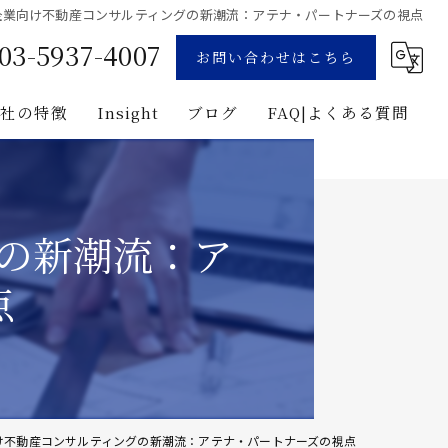
企業向け不動産コンサルティングの新潮流：アテナ・パートナーズの視点
03-5937-4007
お問い合わせはこちら
当社の特徴
Insight
ブログ
FAQ|よくある質問
業
コンサルティング
用地募集
企画
の新潮流：ア
プロジェクト・マネジメント
点
投資
建築
け不動産コンサルティングの新潮流：アテナ・パートナーズの視点