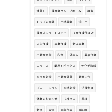
建貸し
障害者グループホーム
調査
トップの言葉
用地募集
流山市
障害児ショートステイ
損害保険代理店
火災保険
事業保険
新規事業
不動産売却
税金
外国人
非居住者
ニュース
業界トピックス
仲介手数料
空き家対策
不動産賃貸
動画広告
プロモーション
空地対策
法律制度
休業のお知らせ
氏神さま
礼拝
新宿
設立
周年行事
1都3県