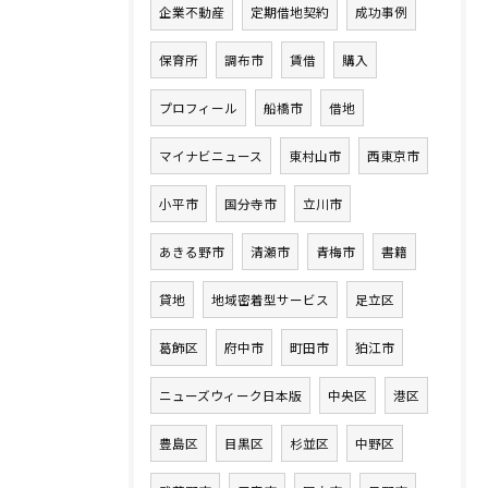
企業不動産
定期借地契約
成功事例
保育所
調布市
賃借
購入
プロフィール
船橋市
借地
マイナビニュース
東村山市
西東京市
小平市
国分寺市
立川市
あきる野市
清瀬市
青梅市
書籍
貸地
地域密着型サービス
足立区
葛飾区
府中市
町田市
狛江市
ニューズウィーク日本版
中央区
港区
豊島区
目黒区
杉並区
中野区