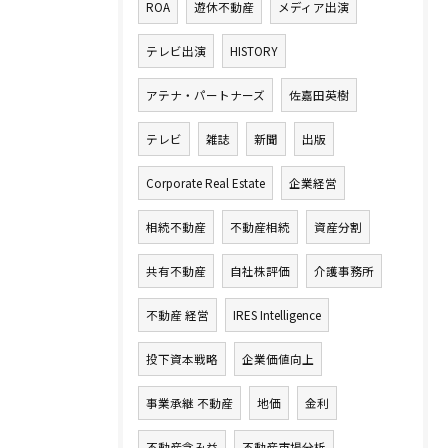
ROA
遊休不動産
メディア出演
テレビ出演
HISTORY
アテナ・パートナーズ
佐嘉田英樹
テレビ
雑誌
新聞
出版
Corporate Real Estate
企業経営
相続不動産
不動産相続
資産分割
共有不動産
自社株評価
介護事務所
不動産 経営
IRES Intelligence
投下資本戦略
企業価値向上
事業承継 不動産
地価
金利
不動産含み益
不動産市場分析