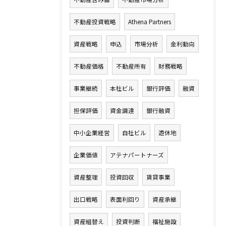
不動産投資戦略
Athena Partners
資産戦略
申込
市場分析
金利動向
不動産価格
不動産所有
財務戦略
事業継続
本社ビル
銀行評価
融資
担保評価
資金調達
銀行融資
中小企業経営
自社ビル
遊休地
企業価値
アテナパートナーズ
資産整理
投資回収
賃貸事業
出口戦略
表面利回り
資産承継
資産組替え
投資判断
福祉施設