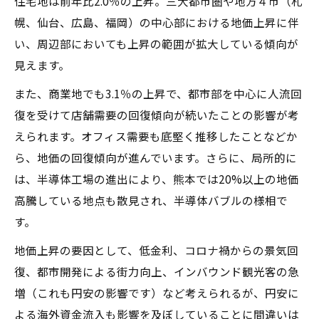
住宅地は前年比2.0％の上昇。三大都市圏や地方４市（札
幌、仙台、広島、福岡）の中心部における地価上昇に伴
い、周辺部においても上昇の範囲が拡大している傾向が
見えます。
また、商業地でも3.1％の上昇で、都市部を中心に人流回
復を受けて店舗需要の回復傾向が続いたことの影響が考
えられます。オフィス需要も底堅く推移したことなどか
ら、地価の回復傾向が進んでいます。さらに、局所的に
は、半導体工場の進出により、熊本では20%以上の地価
高騰している地点も散見され、半導体バブルの様相で
す。
地価上昇の要因として、低金利、コロナ禍からの景気回
復、都市開発による街力向上、インバウンド観光客の急
増（これも円安の影響です）など考えられるが、円安に
よる海外資金流入も影響を及ぼしていることに間違いは