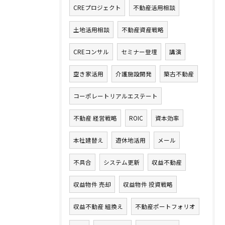
CREプロジェクト
不動産活用相談
土地活用相談
不動産資産戦略
CREコンサル
セミナー登壇
講演
空き家活用
介護施設開発
築古不動産
コーポレートリアルエステート
不動産 経営戦略
ROIC
資本効率
本社建替え
遊休地活用
メール
不具合
システム更新
収益不動産
収益物件 売却
収益物件 投資戦略
収益不動産 組換え
不動産ポートフォリオ