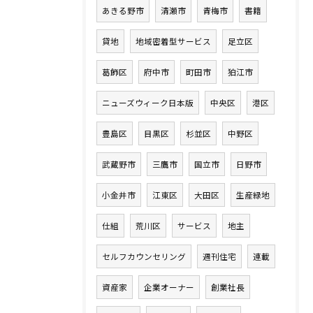
あきる野市
清瀬市
青梅市
書籍
貸地
地域密着型サービス
足立区
葛飾区
府中市
町田市
狛江市
ニューズウィーク日本版
中央区
港区
豊島区
目黒区
杉並区
中野区
武蔵野市
三鷹市
国立市
日野市
小金井市
江東区
大田区
生産緑地
仕組
荒川区
サービス
地主
セルフカウンセリング
週刊住宅
連載
資産家
企業オーナー
創業社長