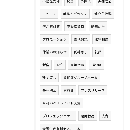
不動産売却
税金
外国人
非居住者
ニュース
業界トピックス
仲介手数料
空き家対策
不動産賃貸
動画広告
プロモーション
空地対策
法律制度
休業のお知らせ
氏神さま
礼拝
新宿
設立
周年行事
1都3県
建て貸し
認知症グループホーム
多摩地区
東京都
プレスリリース
令和のベストヒット大賞
プロフェッショナル
開発行為
広告
介護付き有料老人ホーム