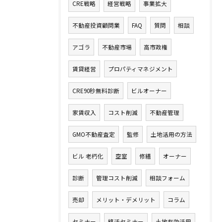
CRE戦略
経営戦略
事業拡大
不動産投資顧問業
FAQ
質問
相談
アゴラ
不動産市場
高市政権
賃貸経営
プロパティマネジメント
CRE90秒無料診断
ビルオーナー
家賃収入
コスト削減
不動産管理
GMO不動産査定
監修
土地活用の方法
ビル 老朽化
空室
修繕
オーナー
診断
管理コスト削減
相談フォーム
売却
メリット・デメリット
コラム
セミナー
終活セミナー
土地有効活用