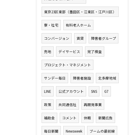
東京23区東部（墨田区・江東区・江戸川区）
寮・社宅
有料老人ホーム
コンバージョン
賃貸
障害者グループ
売地
デイサービス
完了検査
プロジェクト・マネジメント
サンデー毎日
障害者施設
北多摩地域
LINE
公式アカウント
SNS
G7
政策
共同通信社
再開発事業
補助金
コメント
休暇
新聞広告
毎日新聞
Newsweek
ブームの最前線