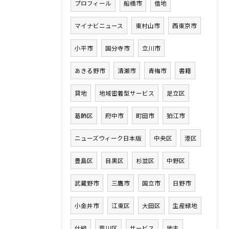
プロフィール
船橋市
借地
マイナビニュース
東村山市
西東京市
小平市
国分寺市
立川市
あきる野市
清瀬市
青梅市
書籍
貸地
地域密着型サービス
足立区
葛飾区
府中市
町田市
狛江市
ニューズウィーク日本版
中央区
港区
豊島区
目黒区
杉並区
中野区
武蔵野市
三鷹市
国立市
日野市
小金井市
江東区
大田区
生産緑地
仕組
荒川区
サービス
地主