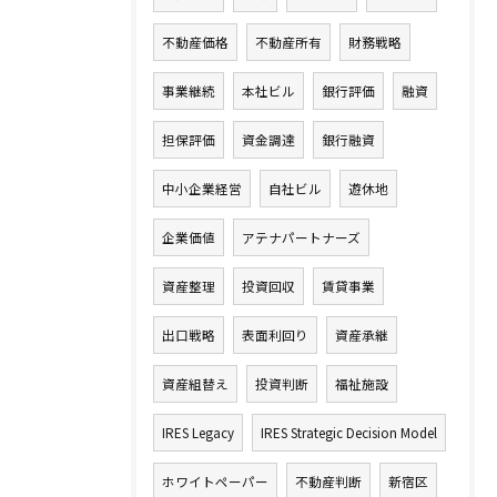
不動産価格
不動産所有
財務戦略
事業継続
本社ビル
銀行評価
融資
担保評価
資金調達
銀行融資
中小企業経営
自社ビル
遊休地
企業価値
アテナパートナーズ
資産整理
投資回収
賃貸事業
出口戦略
表面利回り
資産承継
資産組替え
投資判断
福祉施設
IRES Legacy
IRES Strategic Decision Model
ホワイトペーパー
不動産判断
新宿区