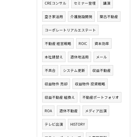
CREコンサル
セミナー登壇
講演
空き家活用
介護施設開発
築古不動産
コーポレートリアルエステート
不動産 経営戦略
ROIC
資本効率
本社建替え
遊休地活用
メール
不具合
システム更新
収益不動産
収益物件 売却
収益物件 投資戦略
収益不動産 組換え
不動産ポートフォリオ
ROA
遊休不動産
メディア出演
テレビ出演
HISTORY