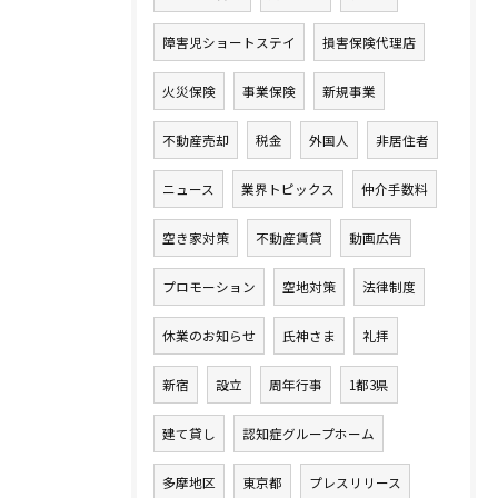
障害児ショートステイ
損害保険代理店
火災保険
事業保険
新規事業
不動産売却
税金
外国人
非居住者
ニュース
業界トピックス
仲介手数料
空き家対策
不動産賃貸
動画広告
プロモーション
空地対策
法律制度
休業のお知らせ
氏神さま
礼拝
新宿
設立
周年行事
1都3県
建て貸し
認知症グループホーム
多摩地区
東京都
プレスリリース