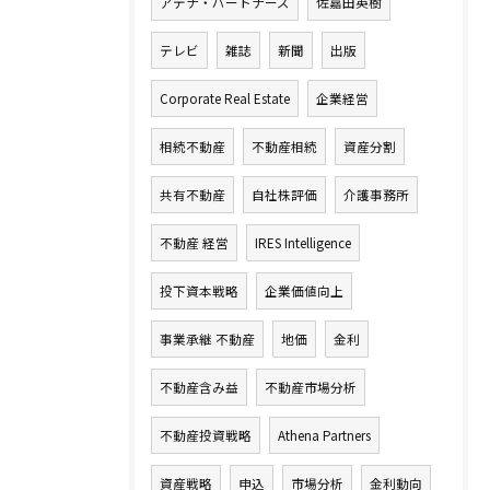
アテナ・パートナーズ
佐嘉田英樹
テレビ
雑誌
新聞
出版
Corporate Real Estate
企業経営
相続不動産
不動産相続
資産分割
共有不動産
自社株評価
介護事務所
不動産 経営
IRES Intelligence
投下資本戦略
企業価値向上
事業承継 不動産
地価
金利
不動産含み益
不動産市場分析
不動産投資戦略
Athena Partners
資産戦略
申込
市場分析
金利動向