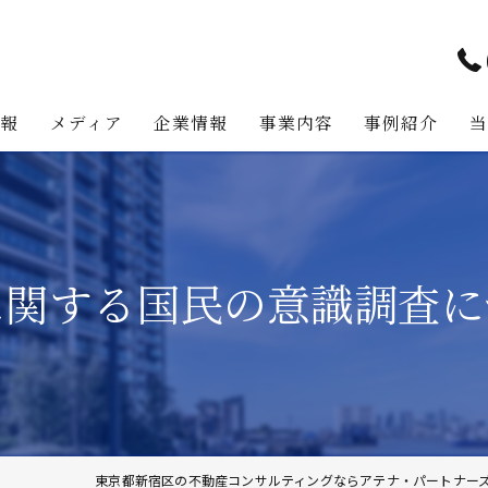
情報
メディア
企業情報
事業内容
事例紹介
アテナ・パートナーズの強み
プロジェクト・マネジメント事
代表挨拶
不動産コンサルティング事業
に関する国民の意識調査に
経営理念
不動産事業
不動産投資助言業務
建築事業
地主様・資産家向けサービス
東京都新宿区の不動産コンサルティングならアテナ・パートナー