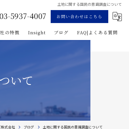
土地に関する国民の意識調査について
03-5937-4007
お問い合わせはこちら
当社の特徴
Insight
ブログ
FAQ|よくある質問
業
コンサルティング
用地募集
企画
ついて
プロジェクト・マネジメント
投資
建築
ズ株式会社
ブログ
土地に関する国民の意識調査について