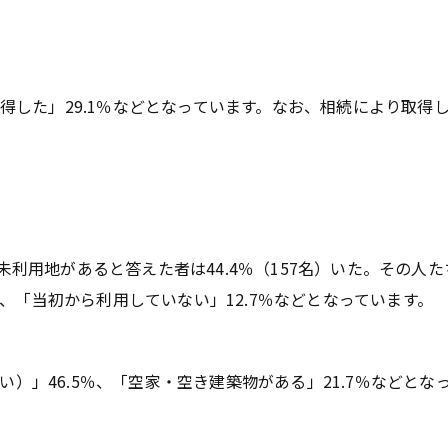
取得した」29.1％などとなっています。なお、相続により取
未利用地があると答えた者は44.4％（157名）いた。その
1％、「当初から利用していない」12.7％などとなっています。
」46.5％、「空家・空き建築物がある」21.7％などとな