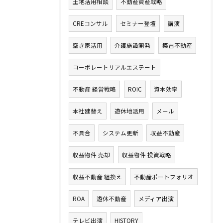
土地活用相談
不動産資産戦略
CREコンサル
セミナー登壇
講演
空き家活用
介護施設開発
築古不動産
コーポレートリアルエステート
不動産 経営戦略
ROIC
資本効率
本社建替え
遊休地活用
メール
不具合
システム更新
収益不動産
収益物件 売却
収益物件 投資戦略
収益不動産 組換え
不動産ポートフォリオ
ROA
遊休不動産
メディア出演
テレビ出演
HISTORY