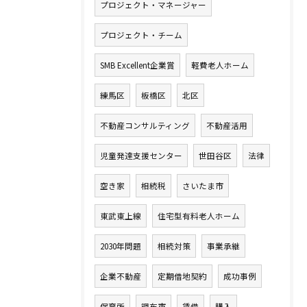
プロジェクト・マネージャー
プロジェクト・チーム
SMB Excellent企業賞
軽費老人ホーム
練馬区
板橋区
北区
不動産コンサルティング
不動産活用
児童発達支援センター
世田谷区
法律
空き家
相続税
さいたま市
東武東上線
住宅型有料老人ホーム
2030年問題
相続対策
事業承継
企業不動産
定期借地契約
成功事例
保育所
調布市
賃借
購入