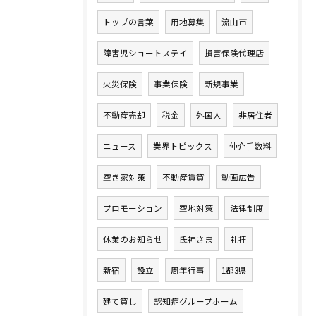
トップの言葉
用地募集
流山市
障害児ショートステイ
損害保険代理店
火災保険
事業保険
新規事業
不動産売却
税金
外国人
非居住者
ニュース
業界トピックス
仲介手数料
空き家対策
不動産賃貸
動画広告
プロモーション
空地対策
法律制度
休業のお知らせ
氏神さま
礼拝
新宿
設立
周年行事
1都3県
建て貸し
認知症グループホーム