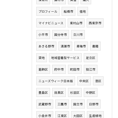
プロフィール
船橋市
借地
マイナビニュース
東村山市
西東京市
小平市
国分寺市
立川市
あきる野市
清瀬市
青梅市
書籍
貸地
地域密着型サービス
足立区
葛飾区
府中市
町田市
狛江市
ニューズウィーク日本版
中央区
港区
豊島区
目黒区
杉並区
中野区
武蔵野市
三鷹市
国立市
日野市
小金井市
江東区
大田区
生産緑地