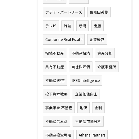
アテナ・パートナーズ
佐嘉田英樹
テレビ
雑誌
新聞
出版
Corporate Real Estate
企業経営
相続不動産
不動産相続
資産分割
共有不動産
自社株評価
介護事務所
不動産 経営
IRES Intelligence
投下資本戦略
企業価値向上
事業承継 不動産
地価
金利
不動産含み益
不動産市場分析
不動産投資戦略
Athena Partners