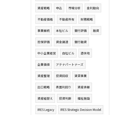
資産戦略
申込
市場分析
金利動向
不動産価格
不動産所有
財務戦略
事業継続
本社ビル
銀行評価
融資
担保評価
資金調達
銀行融資
中小企業経営
自社ビル
遊休地
企業価値
アテナパートナーズ
資産整理
投資回収
賃貸事業
出口戦略
表面利回り
資産承継
資産組替え
投資判断
福祉施設
IRES Legacy
IRES Strategic Decision Model