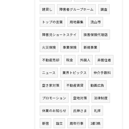
建貸し
障害者グループホーム
調査
トップの言葉
用地募集
流山市
障害児ショートステイ
損害保険代理店
火災保険
事業保険
新規事業
不動産売却
税金
外国人
非居住者
ニュース
業界トピックス
仲介手数料
空き家対策
不動産賃貸
動画広告
プロモーション
空地対策
法律制度
休業のお知らせ
氏神さま
礼拝
新宿
設立
周年行事
1都3県