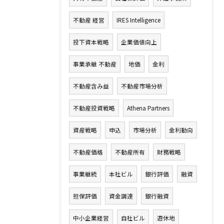
不動産 経営
IRES Intelligence
投下資本戦略
企業価値向上
事業承継 不動産
地価
金利
不動産含み益
不動産市場分析
不動産投資戦略
Athena Partners
資産戦略
申込
市場分析
金利動向
不動産価格
不動産所有
財務戦略
事業継続
本社ビル
銀行評価
融資
担保評価
資金調達
銀行融資
中小企業経営
自社ビル
遊休地