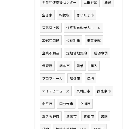
児童発達支援センター
世田谷区
法律
空き家
相続税
さいたま市
東武東上線
住宅型有料老人ホーム
2030年問題
相続対策
事業承継
企業不動産
定期借地契約
成功事例
保育所
調布市
賃借
購入
プロフィール
船橋市
借地
マイナビニュース
東村山市
西東京市
小平市
国分寺市
立川市
あきる野市
清瀬市
青梅市
書籍