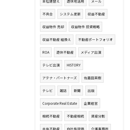
本社建替え
遊休地活用
メール
不具合
システム更新
収益不動産
収益物件 売却
収益物件 投資戦略
収益不動産 組換え
不動産ポートフォリオ
ROA
遊休不動産
メディア出演
テレビ出演
HISTORY
アテナ・パートナーズ
佐嘉田英樹
テレビ
雑誌
新聞
出版
Corporate Real Estate
企業経営
相続不動産
不動産相続
資産分割
共有不動産
自社株評価
介護事務所