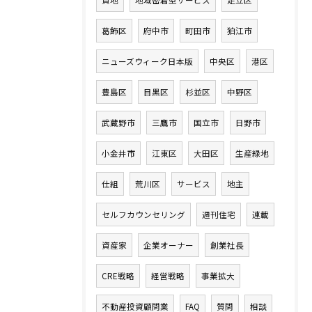
貸地
地域密着型サービス
足立区
葛飾区
府中市
町田市
狛江市
ニューズウィーク日本版
中央区
港区
豊島区
目黒区
杉並区
中野区
武蔵野市
三鷹市
国立市
日野市
小金井市
江東区
大田区
生産緑地
仕組
荒川区
サービス
地主
セルフカウンセリング
週刊住宅
連載
資産家
企業オーナー
創業社長
CRE戦略
経営戦略
事業拡大
不動産投資顧問業
FAQ
質問
相談