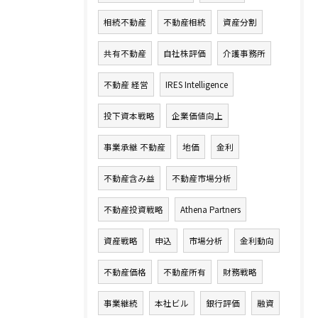
相続不動産
不動産相続
資産分割
共有不動産
自社株評価
介護事務所
不動産 経営
IRES Intelligence
投下資本戦略
企業価値向上
事業承継 不動産
地価
金利
不動産含み益
不動産市場分析
不動産投資戦略
Athena Partners
資産戦略
申込
市場分析
金利動向
不動産価格
不動産所有
財務戦略
事業継続
本社ビル
銀行評価
融資