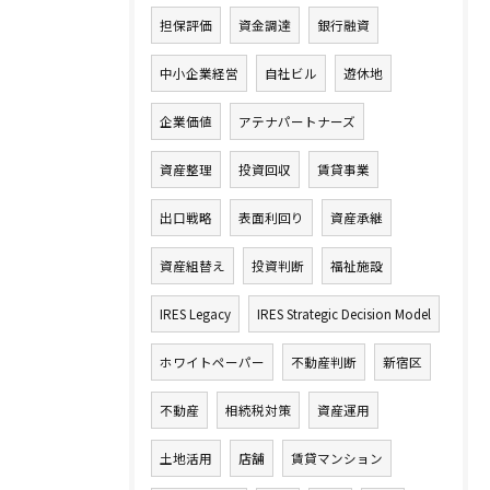
担保評価
資金調達
銀行融資
中小企業経営
自社ビル
遊休地
企業価値
アテナパートナーズ
資産整理
投資回収
賃貸事業
出口戦略
表面利回り
資産承継
資産組替え
投資判断
福祉施設
IRES Legacy
IRES Strategic Decision Model
ホワイトペーパー
不動産判断
新宿区
不動産
相続税対策
資産運用
土地活用
店舗
賃貸マンション