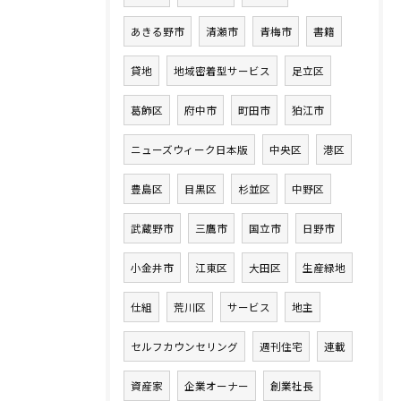
あきる野市
清瀬市
青梅市
書籍
貸地
地域密着型サービス
足立区
葛飾区
府中市
町田市
狛江市
ニューズウィーク日本版
中央区
港区
豊島区
目黒区
杉並区
中野区
武蔵野市
三鷹市
国立市
日野市
小金井市
江東区
大田区
生産緑地
仕組
荒川区
サービス
地主
セルフカウンセリング
週刊住宅
連載
資産家
企業オーナー
創業社長