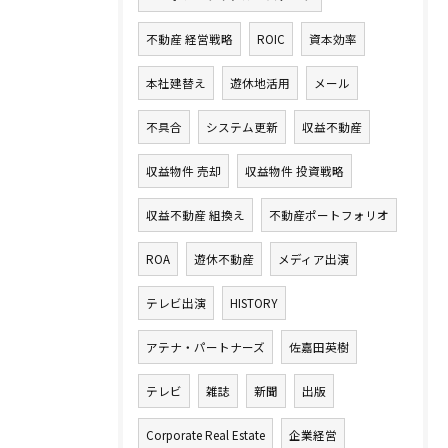
不動産 経営戦略
ROIC
資本効率
本社建替え
遊休地活用
メール
不具合
システム更新
収益不動産
収益物件 売却
収益物件 投資戦略
収益不動産 組換え
不動産ポートフォリオ
ROA
遊休不動産
メディア出演
テレビ出演
HISTORY
アテナ・パートナーズ
佐嘉田英樹
テレビ
雑誌
新聞
出版
Corporate Real Estate
企業経営