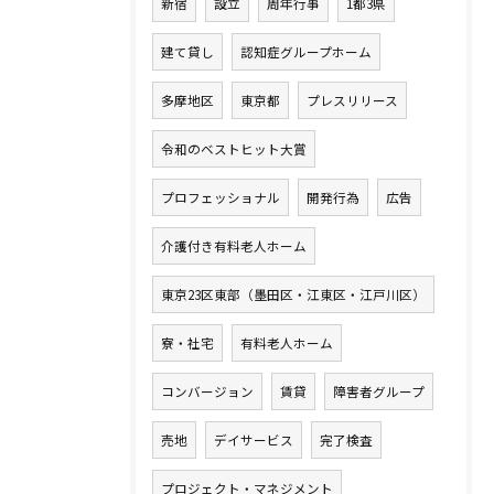
新宿
設立
周年行事
1都3県
建て貸し
認知症グループホーム
多摩地区
東京都
プレスリリース
令和のベストヒット大賞
プロフェッショナル
開発行為
広告
介護付き有料老人ホーム
東京23区東部（墨田区・江東区・江戸川区）
寮・社宅
有料老人ホーム
コンバージョン
賃貸
障害者グループ
売地
デイサービス
完了検査
プロジェクト・マネジメント