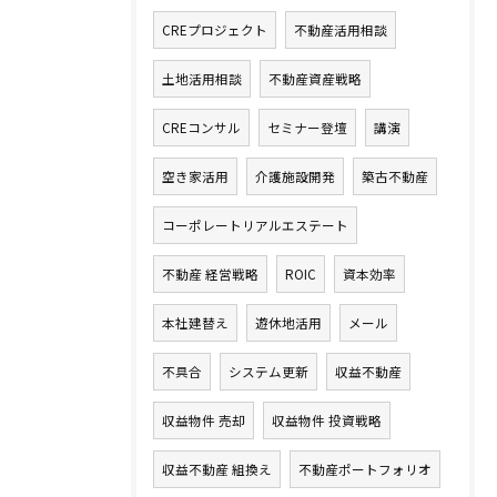
CREプロジェクト
不動産活用相談
土地活用相談
不動産資産戦略
CREコンサル
セミナー登壇
講演
空き家活用
介護施設開発
築古不動産
コーポレートリアルエステート
不動産 経営戦略
ROIC
資本効率
本社建替え
遊休地活用
メール
不具合
システム更新
収益不動産
収益物件 売却
収益物件 投資戦略
収益不動産 組換え
不動産ポートフォリオ