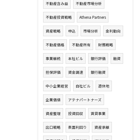
不動産含み益
不動産市場分析
不動産投資戦略
Athena Partners
資産戦略
申込
市場分析
金利動向
不動産価格
不動産所有
財務戦略
事業継続
本社ビル
銀行評価
融資
担保評価
資金調達
銀行融資
中小企業経営
自社ビル
遊休地
企業価値
アテナパートナーズ
資産整理
投資回収
賃貸事業
出口戦略
表面利回り
資産承継