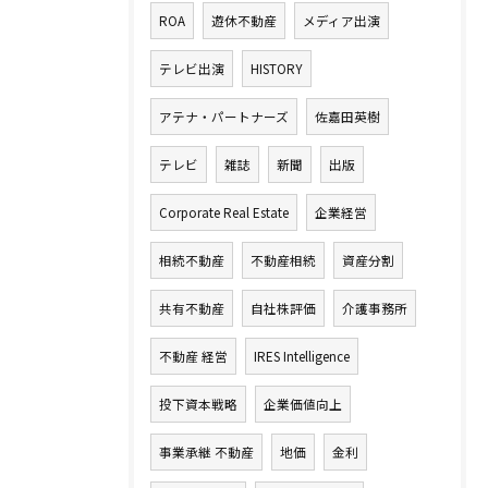
ROA
遊休不動産
メディア出演
テレビ出演
HISTORY
アテナ・パートナーズ
佐嘉田英樹
テレビ
雑誌
新聞
出版
Corporate Real Estate
企業経営
相続不動産
不動産相続
資産分割
共有不動産
自社株評価
介護事務所
不動産 経営
IRES Intelligence
投下資本戦略
企業価値向上
事業承継 不動産
地価
金利