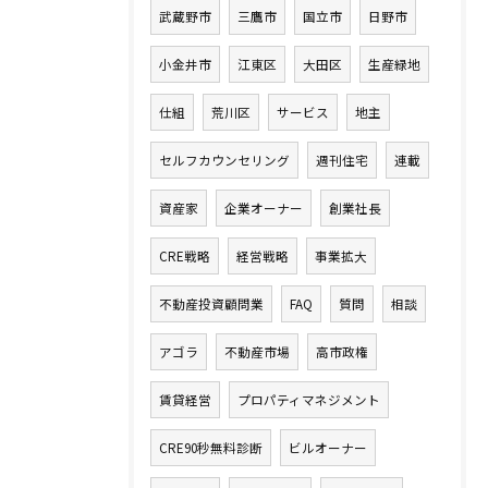
武蔵野市
三鷹市
国立市
日野市
小金井市
江東区
大田区
生産緑地
仕組
荒川区
サービス
地主
セルフカウンセリング
週刊住宅
連載
資産家
企業オーナー
創業社長
CRE戦略
経営戦略
事業拡大
不動産投資顧問業
FAQ
質問
相談
アゴラ
不動産市場
高市政権
賃貸経営
プロパティマネジメント
CRE90秒無料診断
ビルオーナー