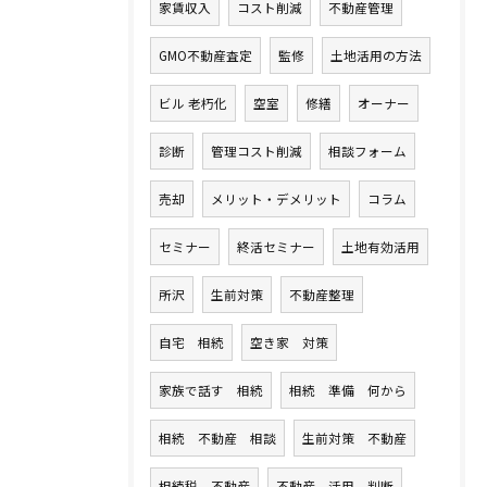
家賃収入
コスト削減
不動産管理
GMO不動産査定
監修
土地活用の方法
ビル 老朽化
空室
修繕
オーナー
診断
管理コスト削減
相談フォーム
売却
メリット・デメリット
コラム
セミナー
終活セミナー
土地有効活用
所沢
生前対策
不動産整理
自宅 相続
空き家 対策
家族で話す 相続
相続 準備 何から
相続 不動産 相談
生前対策 不動産
相続税 不動産
不動産 活用 判断