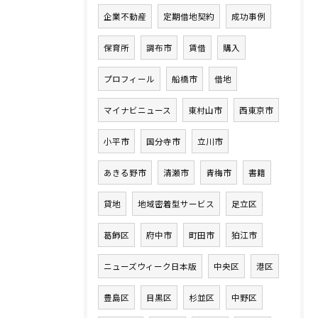
企業不動産
定期借地契約
成功事例
保育所
調布市
賃借
購入
プロフィール
船橋市
借地
マイナビニュース
東村山市
西東京市
小平市
国分寺市
立川市
あきる野市
清瀬市
青梅市
書籍
貸地
地域密着型サービス
足立区
葛飾区
府中市
町田市
狛江市
ニューズウィーク日本版
中央区
港区
豊島区
目黒区
杉並区
中野区