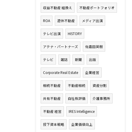
収益不動産 組換え
不動産ポートフォリオ
ROA
遊休不動産
メディア出演
テレビ出演
HISTORY
アテナ・パートナーズ
佐嘉田英樹
テレビ
雑誌
新聞
出版
Corporate Real Estate
企業経営
相続不動産
不動産相続
資産分割
共有不動産
自社株評価
介護事務所
不動産 経営
IRES Intelligence
投下資本戦略
企業価値向上