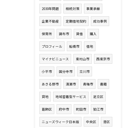
2030年問題
相続対策
事業承継
企業不動産
定期借地契約
成功事例
保育所
調布市
賃借
購入
プロフィール
船橋市
借地
マイナビニュース
東村山市
西東京市
小平市
国分寺市
立川市
あきる野市
清瀬市
青梅市
書籍
貸地
地域密着型サービス
足立区
葛飾区
府中市
町田市
狛江市
ニューズウィーク日本版
中央区
港区