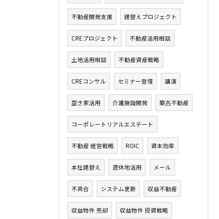
不動産開発支援
建替えプロジェクト
CREプロジェクト
不動産活用相談
土地活用相談
不動産資産戦略
CREコンサル
セミナー登壇
講演
空き家活用
介護施設開発
築古不動産
コーポレートリアルエステート
不動産 経営戦略
ROIC
資本効率
本社建替え
遊休地活用
メール
不具合
システム更新
収益不動産
収益物件 売却
収益物件 投資戦略