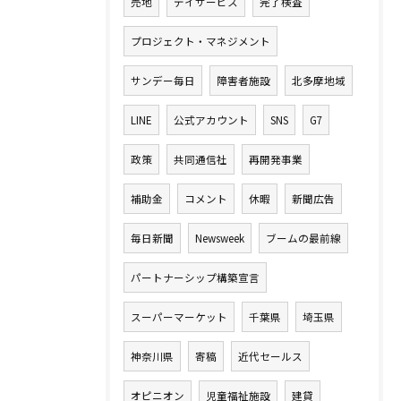
売地
デイサービス
完了検査
プロジェクト・マネジメント
サンデー毎日
障害者施設
北多摩地域
LINE
公式アカウント
SNS
G7
政策
共同通信社
再開発事業
補助金
コメント
休暇
新聞広告
毎日新聞
Newsweek
ブームの最前線
パートナーシップ構築宣言
スーパーマーケット
千葉県
埼玉県
神奈川県
寄稿
近代セールス
オピニオン
児童福祉施設
建貸