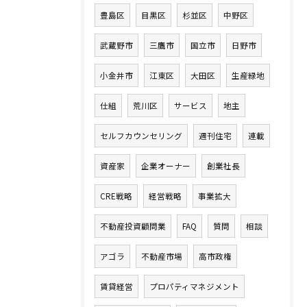
豊島区
目黒区
杉並区
中野区
武蔵野市
三鷹市
国立市
日野市
小金井市
江東区
大田区
生産緑地
仕組
荒川区
サービス
地主
セルフカウンセリング
週刊住宅
連載
資産家
企業オーナー
創業社長
CRE戦略
経営戦略
事業拡大
不動産投資顧問業
FAQ
質問
相談
アゴラ
不動産市場
高市政権
賃貸経営
プロパティマネジメント