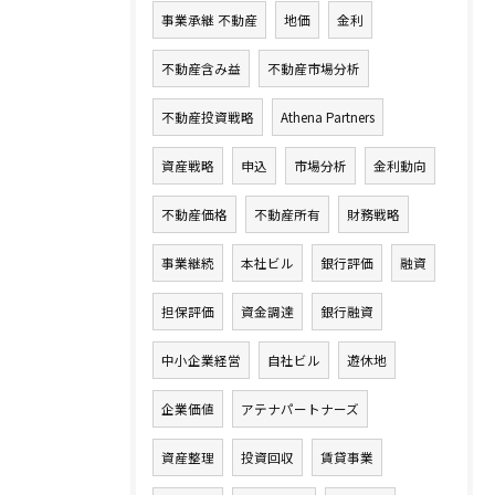
事業承継 不動産
地価
金利
不動産含み益
不動産市場分析
不動産投資戦略
Athena Partners
資産戦略
申込
市場分析
金利動向
不動産価格
不動産所有
財務戦略
事業継続
本社ビル
銀行評価
融資
担保評価
資金調達
銀行融資
中小企業経営
自社ビル
遊休地
企業価値
アテナパートナーズ
資産整理
投資回収
賃貸事業