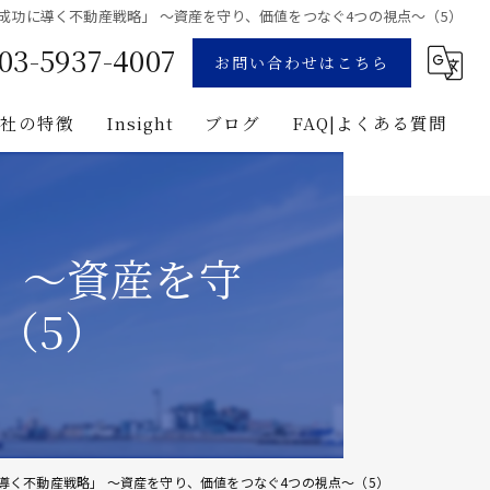
成功に導く不動産戦略」 〜資産を守り、価値をつなぐ4つの視点〜（5）
03-5937-4007
お問い合わせはこちら
当社の特徴
Insight
ブログ
FAQ|よくある質問
業
コンサルティング
用地募集
企画
 〜資産を守
プロジェクト・マネジメント
（5）
投資
建築
導く不動産戦略」 〜資産を守り、価値をつなぐ4つの視点〜（5）