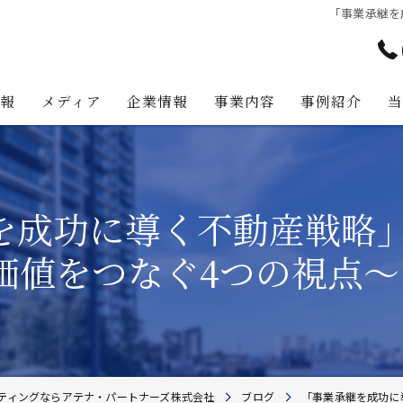
「事業承継を
情報
メディア
企業情報
事業内容
事例紹介
アテナ・パートナーズの強み
プロジェクト・マネジメント事
代表挨拶
不動産コンサルティング事業
を成功に導く不動産戦略」
経営理念
不動産事業
価値をつなぐ4つの視点〜
不動産投資助言業務
建築事業
地主様・資産家向けサービス
ティングならアテナ・パートナーズ株式会社
ブログ
「事業承継を成功に