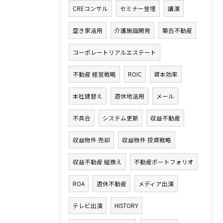
CREコンサル
セミナー登壇
講演
空き家活用
介護施設開発
築古不動産
コーポレートリアルエステート
不動産 経営戦略
ROIC
資本効率
本社建替え
遊休地活用
メール
不具合
システム更新
収益不動産
収益物件 売却
収益物件 投資戦略
収益不動産 組換え
不動産ポートフォリオ
ROA
遊休不動産
メディア出演
テレビ出演
HISTORY