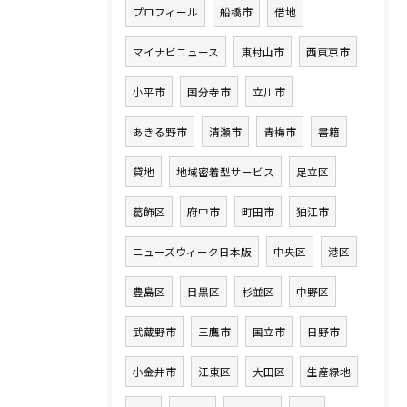
プロフィール
船橋市
借地
マイナビニュース
東村山市
西東京市
小平市
国分寺市
立川市
あきる野市
清瀬市
青梅市
書籍
貸地
地域密着型サービス
足立区
葛飾区
府中市
町田市
狛江市
ニューズウィーク日本版
中央区
港区
豊島区
目黒区
杉並区
中野区
武蔵野市
三鷹市
国立市
日野市
小金井市
江東区
大田区
生産緑地