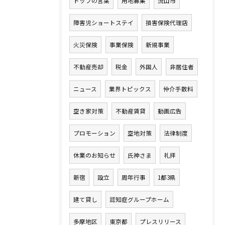
トップの言葉
用地募集
流山市
障害児ショートステイ
損害保険代理店
火災保険
事業保険
新規事業
不動産売却
税金
外国人
非居住者
ニュース
業界トピックス
仲介手数料
空き家対策
不動産賃貸
動画広告
プロモーション
空地対策
法律制度
休業のお知らせ
氏神さま
礼拝
新宿
設立
周年行事
1都3県
建て貸し
認知症グループホーム
多摩地区
東京都
プレスリリース