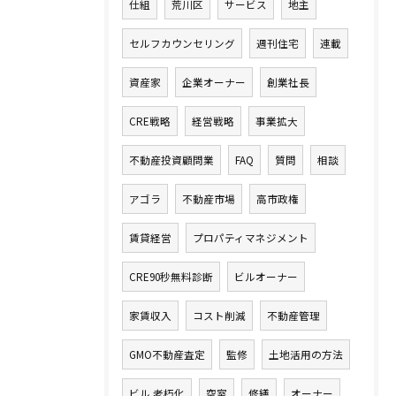
仕組
荒川区
サービス
地主
セルフカウンセリング
週刊住宅
連載
資産家
企業オーナー
創業社長
CRE戦略
経営戦略
事業拡大
不動産投資顧問業
FAQ
質問
相談
アゴラ
不動産市場
高市政権
賃貸経営
プロパティマネジメント
CRE90秒無料診断
ビルオーナー
家賃収入
コスト削減
不動産管理
GMO不動産査定
監修
土地活用の方法
ビル 老朽化
空室
修繕
オーナー