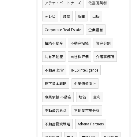
アテナ・パートナーズ
佐嘉田英樹
テレビ
雑誌
新聞
出版
Corporate Real Estate
企業経営
相続不動産
不動産相続
資産分割
共有不動産
自社株評価
介護事務所
不動産 経営
IRES Intelligence
投下資本戦略
企業価値向上
事業承継 不動産
地価
金利
不動産含み益
不動産市場分析
不動産投資戦略
Athena Partners