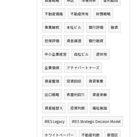
資産戦略
申込
市場分析
金利動向
不動産価格
不動産所有
財務戦略
事業継続
本社ビル
銀行評価
融資
担保評価
資金調達
銀行融資
中小企業経営
自社ビル
遊休地
企業価値
アテナパートナーズ
資産整理
投資回収
賃貸事業
出口戦略
表面利回り
資産承継
資産組替え
投資判断
福祉施設
IRES Legacy
IRES Strategic Decision Model
ホワイトペーパー
不動産判断
新宿区