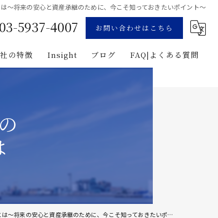
とは〜将来の安心と資産承継のために、今こそ知っておきたいポイント〜
03-5937-4007
お問い合わせはこちら
当社の特徴
Insight
ブログ
FAQ|よくある質問
業
コンサルティング
用地募集
企画
の
プロジェクト・マネジメント
は
投資
建築
〜将来の安心と資産承継のために、今こそ知っておきたいポイント〜