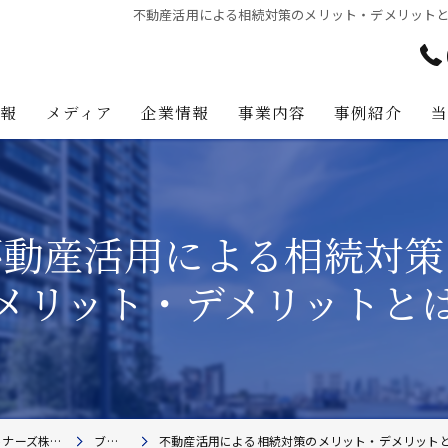
不動産活用による相続対策のメリット・デメリット
情報
メディア
企業情報
事業内容
事例紹介
アテナ・パートナーズの強み
プロジェクト・マネジメント事
代表挨拶
不動産コンサルティング事業
不動産活用による相続対策
経営理念
不動産事業
メリット・デメリットと
不動産投資助言業務
建築事業
地主様・資産家向けサービス
東京都新宿区の不動産コンサルティングならアテナ・パートナーズ株式会社
ブログ
不動産活用による相続対策のメリット・デメリットとは