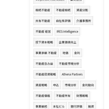
相続不動産
不動産相続
資産分割
共有不動産
自社株評価
介護事務所
不動産 経営
IRES Intelligence
投下資本戦略
企業価値向上
事業承継 不動産
地価
金利
不動産含み益
不動産市場分析
不動産投資戦略
Athena Partners
資産戦略
申込
市場分析
金利動向
不動産価格
不動産所有
財務戦略
事業継続
本社ビル
銀行評価
融資