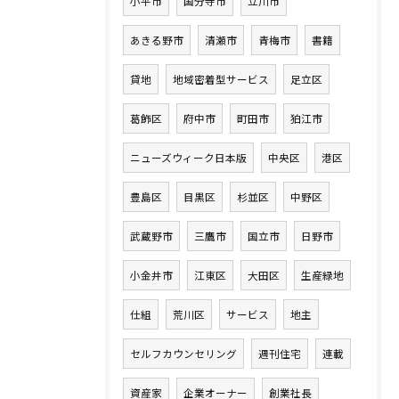
小平市
国分寺市
立川市
あきる野市
清瀬市
青梅市
書籍
貸地
地域密着型サービス
足立区
葛飾区
府中市
町田市
狛江市
ニューズウィーク日本版
中央区
港区
豊島区
目黒区
杉並区
中野区
武蔵野市
三鷹市
国立市
日野市
小金井市
江東区
大田区
生産緑地
仕組
荒川区
サービス
地主
セルフカウンセリング
週刊住宅
連載
資産家
企業オーナー
創業社長