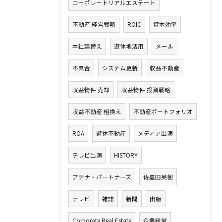
コーポレートリアルエステート
不動産 経営戦略
ROIC
資本効率
本社建替え
遊休地活用
メール
不具合
システム更新
収益不動産
収益物件 売却
収益物件 投資戦略
収益不動産 組換え
不動産ポートフォリオ
ROA
遊休不動産
メディア出演
テレビ出演
HISTORY
アテナ・パートナーズ
佐嘉田英樹
テレビ
雑誌
新聞
出版
Corporate Real Estate
企業経営