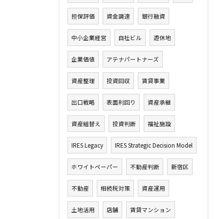
担保評価
資金調達
銀行融資
中小企業経営
自社ビル
遊休地
企業価値
アテナパートナーズ
資産整理
投資回収
賃貸事業
出口戦略
表面利回り
資産承継
資産組替え
投資判断
福祉施設
IRES Legacy
IRES Strategic Decision Model
ホワイトペーパー
不動産判断
新宿区
不動産
相続税対策
資産運用
土地活用
店舗
賃貸マンション