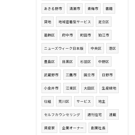
あきる野市
清瀬市
青梅市
書籍
貸地
地域密着型サービス
足立区
葛飾区
府中市
町田市
狛江市
ニューズウィーク日本版
中央区
港区
豊島区
目黒区
杉並区
中野区
武蔵野市
三鷹市
国立市
日野市
小金井市
江東区
大田区
生産緑地
仕組
荒川区
サービス
地主
セルフカウンセリング
週刊住宅
連載
資産家
企業オーナー
創業社長