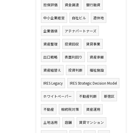
担保評価
資金調達
銀行融資
中小企業経営
自社ビル
遊休地
企業価値
アテナパートナーズ
資産整理
投資回収
賃貸事業
出口戦略
表面利回り
資産承継
資産組替え
投資判断
福祉施設
IRES Legacy
IRES Strategic Decision Model
ホワイトペーパー
不動産判断
新宿区
不動産
相続税対策
資産運用
土地活用
店舗
賃貸マンション