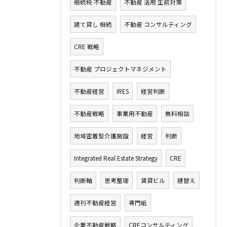
相続税 不動産
不動産 活用 生前対策
建て貸し 相続
不動産 コンサルティング
CRE 戦略
不動産 プロジェクトマネジメント
不動産経営
IRES
経営判断
不動産戦略
事業用不動産
無料相談
地域密着型介護施設
経営
判断
Integrated Real Estate Strategy
CRE
判断軸
思考整理
賃貸ビル
建替え
週刊不動産経営
専門紙
企業不動産戦略
CREコンサルティング