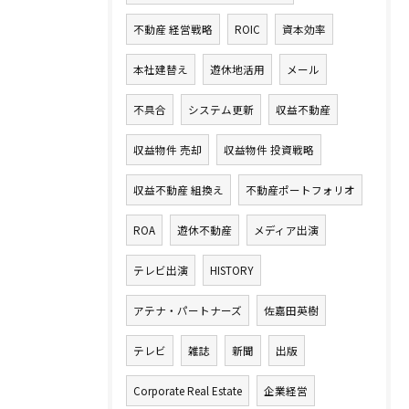
不動産 経営戦略
ROIC
資本効率
本社建替え
遊休地活用
メール
不具合
システム更新
収益不動産
収益物件 売却
収益物件 投資戦略
収益不動産 組換え
不動産ポートフォリオ
ROA
遊休不動産
メディア出演
テレビ出演
HISTORY
アテナ・パートナーズ
佐嘉田英樹
テレビ
雑誌
新聞
出版
Corporate Real Estate
企業経営