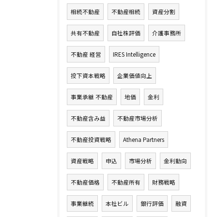
相続不動産
不動産相続
資産分割
共有不動産
自社株評価
介護事務所
不動産 経営
IRES Intelligence
投下資本戦略
企業価値向上
事業承継 不動産
地価
金利
不動産含み益
不動産市場分析
不動産投資戦略
Athena Partners
資産戦略
申込
市場分析
金利動向
不動産価格
不動産所有
財務戦略
事業継続
本社ビル
銀行評価
融資