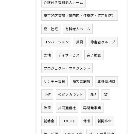
介護付き有料老人ホーム
東京23区東部（墨田区・江東区・江戸川区）
寮・社宅
有料老人ホーム
コンバージョン
賃貸
障害者グループ
売地
デイサービス
完了検査
プロジェクト・マネジメント
サンデー毎日
障害者施設
北多摩地域
LINE
公式アカウント
SNS
G7
政策
共同通信社
再開発事業
補助金
コメント
休暇
新聞広告
毎日新聞
Newsweek
ブームの最前線