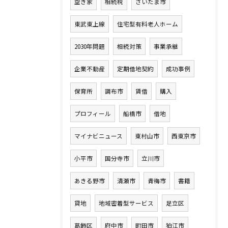
空き家
相続税
さいたま市
東武東上線
住宅型有料老人ホーム
2030年問題
相続対策
事業承継
企業不動産
定期借地契約
成功事例
保育所
調布市
賃借
購入
プロフィール
船橋市
借地
マイナビニュース
東村山市
西東京市
小平市
国分寺市
立川市
あきる野市
清瀬市
青梅市
書籍
貸地
地域密着型サービス
足立区
葛飾区
府中市
町田市
狛江市