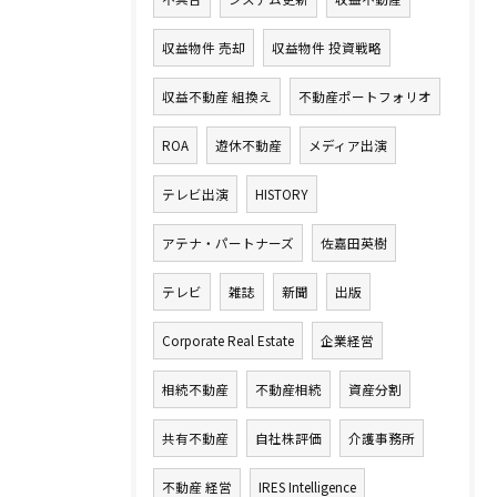
収益物件 売却
収益物件 投資戦略
収益不動産 組換え
不動産ポートフォリオ
ROA
遊休不動産
メディア出演
テレビ出演
HISTORY
アテナ・パートナーズ
佐嘉田英樹
テレビ
雑誌
新聞
出版
Corporate Real Estate
企業経営
相続不動産
不動産相続
資産分割
共有不動産
自社株評価
介護事務所
不動産 経営
IRES Intelligence