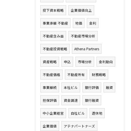
投下資本戦略
企業価値向上
事業承継 不動産
地価
金利
不動産含み益
不動産市場分析
不動産投資戦略
Athena Partners
資産戦略
申込
市場分析
金利動向
不動産価格
不動産所有
財務戦略
事業継続
本社ビル
銀行評価
融資
担保評価
資金調達
銀行融資
中小企業経営
自社ビル
遊休地
企業価値
アテナパートナーズ