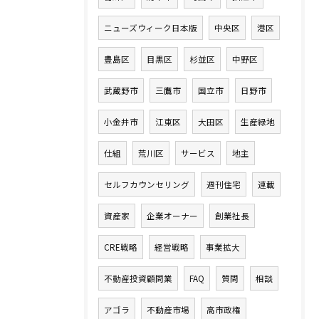
ニューズウィーク日本版
中央区
港区
豊島区
目黒区
杉並区
中野区
武蔵野市
三鷹市
国立市
日野市
小金井市
江東区
大田区
生産緑地
仕組
荒川区
サービス
地主
セルフカウンセリング
週刊住宅
連載
資産家
企業オーナー
創業社長
CRE戦略
経営戦略
事業拡大
不動産投資顧問業
FAQ
質問
相談
アゴラ
不動産市場
高市政権