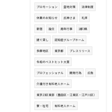
プロモーション
空地対策
法律制度
休業のお知らせ
氏神さま
礼拝
新宿
設立
周年行事
1都3県
建て貸し
認知症グループホーム
多摩地区
東京都
プレスリリース
令和のベストヒット大賞
プロフェッショナル
開発行為
広告
介護付き有料老人ホーム
東京23区東部（墨田区・江東区・江戸川区）
寮・社宅
有料老人ホーム