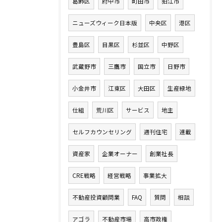
葛飾区
府中市
町田市
狛江市
ニューズウィーク日本版
中央区
港区
豊島区
目黒区
杉並区
中野区
武蔵野市
三鷹市
国立市
日野市
小金井市
江東区
大田区
生産緑地
仕組
荒川区
サービス
地主
セルフカウンセリング
週刊住宅
連載
資産家
企業オーナー
創業社長
CRE戦略
経営戦略
事業拡大
不動産投資顧問業
FAQ
質問
相談
アゴラ
不動産市場
高市政権