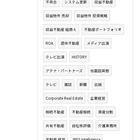
不具合
システム更新
収益不動産
収益物件 売却
収益物件 投資戦略
収益不動産 組換え
不動産ポートフォリオ
ROA
遊休不動産
メディア出演
テレビ出演
HISTORY
アテナ・パートナーズ
佐嘉田英樹
テレビ
雑誌
新聞
出版
Corporate Real Estate
企業経営
相続不動産
不動産相続
資産分割
共有不動産
自社株評価
介護事務所
不動産 経営
IRES Intelligence