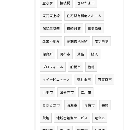
空き家
相続税
さいたま市
東武東上線
住宅型有料老人ホーム
2030年問題
相続対策
事業承継
企業不動産
定期借地契約
成功事例
保育所
調布市
賃借
購入
プロフィール
船橋市
借地
マイナビニュース
東村山市
西東京市
小平市
国分寺市
立川市
あきる野市
清瀬市
青梅市
書籍
貸地
地域密着型サービス
足立区