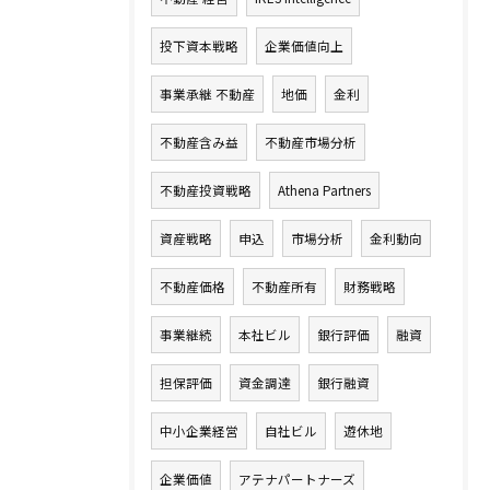
投下資本戦略
企業価値向上
事業承継 不動産
地価
金利
不動産含み益
不動産市場分析
不動産投資戦略
Athena Partners
資産戦略
申込
市場分析
金利動向
不動産価格
不動産所有
財務戦略
事業継続
本社ビル
銀行評価
融資
担保評価
資金調達
銀行融資
中小企業経営
自社ビル
遊休地
企業価値
アテナパートナーズ