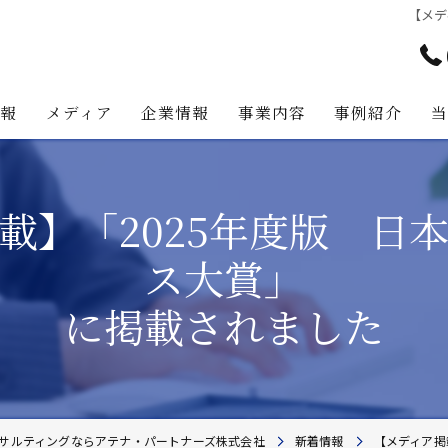
【メデ
情報
メディア
企業情報
事業内容
事例紹介
アテナ・パートナーズの強み
プロジェクト・マネジメント事
載】「2025年度版 日
代表挨拶
不動産コンサルティング事業
ス大賞」
経営理念
不動産事業
に掲載されました
不動産投資助言業務
建築事業
地主様・資産家向けサービス
サルティングならアテナ・パートナーズ株式会社
新着情報
【メディア掲