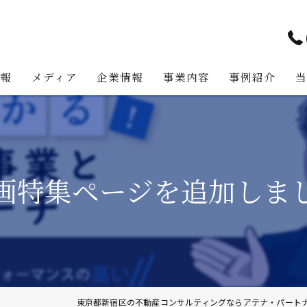
情報
メディア
企業情報
事業内容
事例紹介
アテナ・パートナーズの強み
プロジェクト・マネジメント事
代表挨拶
不動産コンサルティング事業
画特集ページを追加しま
経営理念
不動産事業
不動産投資助言業務
建築事業
地主様・資産家向けサービス
東京都新宿区の不動産コンサルティングならアテナ・パート