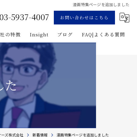
漫画特集ページを追加しました
03-5937-4007
お問い合わせはこちら
当社の特徴
Insight
ブログ
FAQ|よくある質問
業
コンサルティング
用地募集
企画
した
プロジェクト・マネジメント
投資
建築
ナーズ株式会社
新着情報
漫画特集ページを追加しました