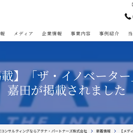
情報
メディア
企業情報
事業内容
事例紹介
アテナ・パートナーズの強み
プロジェクト・マネジメント事
代表挨拶
不動産コンサルティング事業
掲載】「ザ・イノベーター
経営理念
不動産事業
嘉田が掲載されました
不動産投資助言業務
建築事業
地主様・資産家向けサービス
産コンサルティングならアテナ・パートナーズ株式会社
新着情報
【メデ