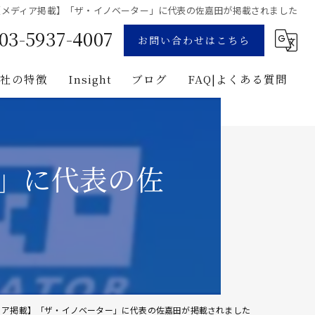
【メディア掲載】「ザ・イノベーター」に代表の佐嘉田が掲載されました
03-5937-4007
お問い合わせはこちら
当社の特徴
Insight
ブログ
FAQ|よくある質問
業
コンサルティング
用地募集
企画
」に代表の佐
プロジェクト・マネジメント
投資
建築
ィア掲載】「ザ・イノベーター」に代表の佐嘉田が掲載されました