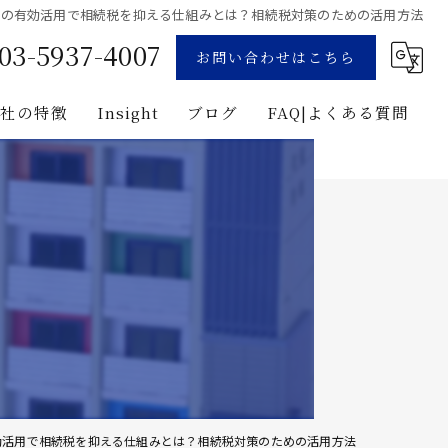
地の有効活用で相続税を抑える仕組みとは？相続税対策のための活用方法
03-5937-4007
お問い合わせはこちら
当社の特徴
Insight
ブログ
FAQ|よくある質問
業
コンサルティング
用地募集
企画
プロジェクト・マネジメント
投資
建築
効活用で相続税を抑える仕組みとは？相続税対策のための活用方法