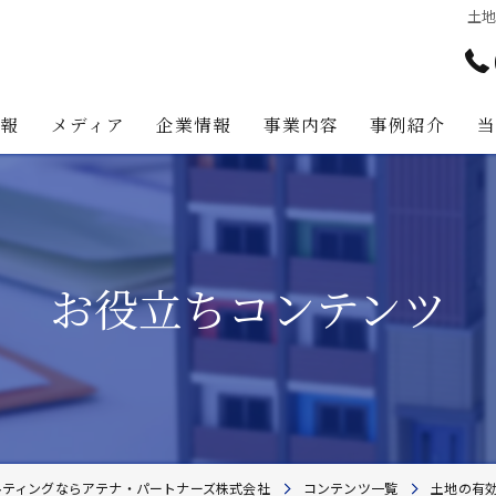
土
情報
メディア
企業情報
事業内容
事例紹介
アテナ・パートナーズの強み
プロジェクト・マネジメント事
代表挨拶
不動産コンサルティング事業
お役立ちコンテンツ
経営理念
不動産事業
不動産投資助言業務
建築事業
地主様・資産家向けサービス
ルティングならアテナ・パートナーズ株式会社
コンテンツ一覧
土地の有