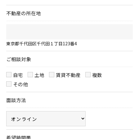
＜個人情報の開示･訂正・削除･利用停止の手続につ
いて＞
不動産の所在地
当社では、お客様の個人情報の開示･訂正･削除・利
用停止の手続を定めさせて頂いております。
ご本人である事を確認のうえ、対応させて頂きま
東京都千代田区千代田１丁目123番4
す。
個人情報の開示･訂正･削除・利用停止の具体的手続
ご相談対象
きにつきましては、お電話でお問合せ下さい。
自宅
土地
賃貸不動産
複数
その他
面談方法
希望時間帯