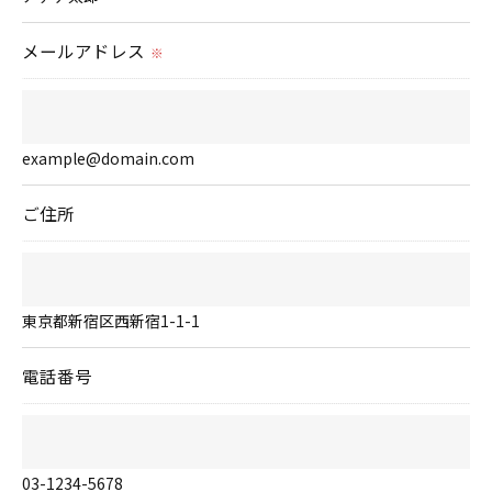
＜個人情報の委託について＞
当社では、利用目的の達成に必要な範囲において、
メールアドレス
※
個人情報を外部に委託する場合があります。
これらの委託先に対しては個人情報保護契約等の措
置をとり、適切な監督を行います。
example@domain.com
＜個人情報の安全管理＞
ご住所
当社では、個人情報の漏洩等がなされないよう、適
切に安全管理対策を実施します。
東京都新宿区西新宿1-1-1
＜個人情報を与えなかった場合に生じる結果＞
必要な情報を頂けない場合は、それに対応した当社
電話番号
のサービスをご提供できない場合がございますので
予めご了承ください。
03-1234-5678